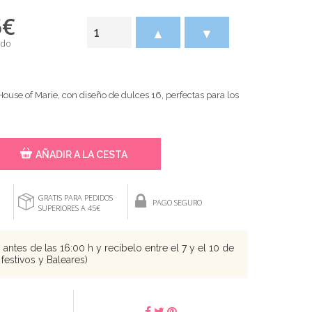
5
€
▲
▼
ido
ouse of Marie, con diseño de dulces 16, perfectas para los
AÑADIR A LA CESTA
GRATIS PARA PEDIDOS
PAGO SEGURO
SUPERIORES A 45€
antes de las 16:00 h y recíbelo entre el 7 y el 10 de
festivos y Baleares)