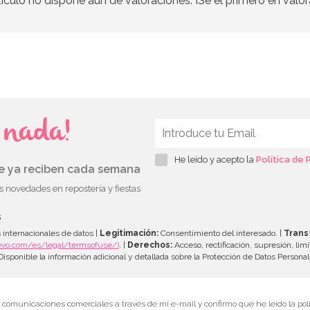
tículo no dispone aún de valoraciones. ¡Se el primero en valor
s nada!
He leído y acepto la
Política de 
ue ya reciben cada semana
as novedades en repostería y fiestas
s
 internacionales de datos |
Legitimación:
Consentimiento del interesado. |
Trans
evo.com/es/legal/termsofuse/)
. |
Derechos:
Acceso, rectificación, supresión, limi
isponible la información adicional y detallada sobre la Protección de Datos Persona
r comunicaciones comerciales a través de mi e-mail y confirmo que he leído la polí