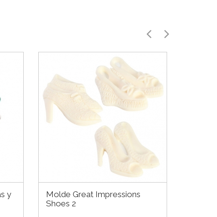
as y
Molde Great Impressions
Cápsul
Shoes 2
Hombre