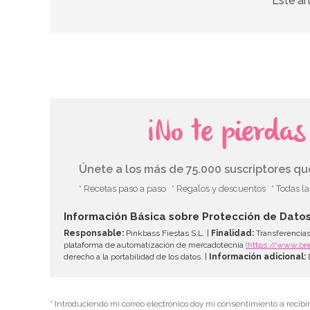
Este ar
¡No te pierda
Únete a los más de 75.000 suscriptores q
* Recetas paso a paso
* Regalos y descuentos
* Todas l
Información Básica sobre Protección de Dato
Responsable:
Pinkbass Fiestas S.L. |
Finalidad:
Transferencias
plataforma de automatización de mercadotecnia
(https://www.br
derecho a la portabilidad de los datos. |
Información adicional:
D
* Introduciendo mi correo electrónico doy mi consentimiento a recibi