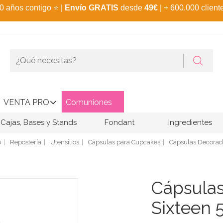
0 años contigo
⭐
|
Envío GRATIS
desde
49€
| + 600.000 client
VENTA PRO
Comuniones
Cajas, Bases y Stands
Fondant
Ingredientes
o
Repostería
Utensilios
Cápsulas para Cupcakes
Cápsulas Decorad
Cápsula
Sixteen 