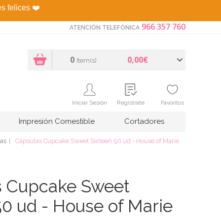
es felices
❤️
966 357 760
ATENCIÓN TELEFÓNICA
0
0,00€
Item(s)
Iniciar Sesión
Regístrate
Favoritos
Impresión Comestible
Cortadores
as
Cápsulas Cupcake Sweet Sixteen 50 ud - House of Marie
s Cupcake Sweet
50 ud - House of Marie