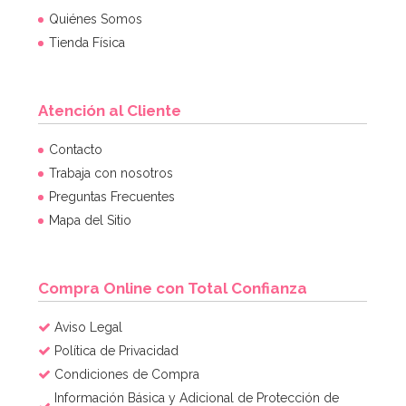
Quiénes Somos
Tienda Física
Atención al Cliente
Preparado para Cupcakes 1 Kg - FunCakes
Contacto
Trabaja con nosotros
Preguntas Frecuentes
6,75€
Mapa del Sitio
AÑADIR
Compra Online con Total Confianza
Aviso Legal
Política de Privacidad
Condiciones de Compra
Información Básica y Adicional de Protección de