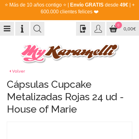
⭐
Más de 10 años contigo
⭐
|
Envío GRATIS
desde
49€
| +
600.000 clientes felices
❤️
0
0,00€
Volver
Cápsulas Cupcake
Metalizadas Rojas 24 ud -
House of Marie