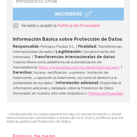
INSCRIBIRSE
Molde para Cupcakes 12 Cavidades - Wilton
He leído y acepto la
Política de Privacidad
11,95€
Información Básica sobre Protección de Datos
Responsable:
Pinkbass Fiestas S.L. |
Finalidad:
Transferencias
internacionales de datos |
Legitimación:
Consentimiento del
interesado. |
Transferencias internacionales de datos:
AÑADIR
Usamos Brevo como plataforma de automatización de
mercadotecnia
(https://www.brevo.com/es/legal/termsofuse/)
. |
Derechos:
Acceso, rectificación, supresión, limitación de
tratamiento, u oposición al tratamiento, así como el derecho a la
portabilidad de los datos. |
Información adicional:
Disponible la
información adicional y detallada sobre la Protección de Datos
Personales en nuestro sitio web corporativo y
Política de Privacidad
.
* Introduciendo mi correo electrónico doy mi consentimiento a recibir
comunicaciones comerciales a través de mi e-mail y confirmo que he
leído la política de Protección de Datos.
Formas de pago