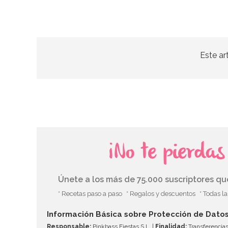
Este ar
¡No te pierda
Únete a los más de 75.000 suscriptores q
* Recetas paso a paso
* Regalos y descuentos
* Todas l
Información Básica sobre Protección de Dato
Responsable:
Pinkbass Fiestas S.L. |
Finalidad:
Transferencias