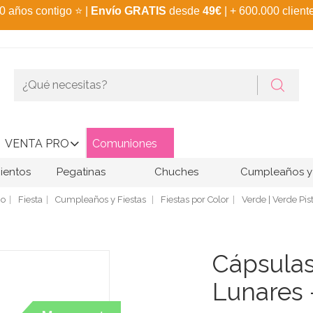
0 años contigo
⭐
|
Envío GRATIS
desde
49€
| + 600.000 client
VENTA PRO
Comuniones
ientos
Pegatinas
Chuches
Cumpleaños y 
io
Fiesta
Cumpleaños y Fiestas
Fiestas por Color
Verde | Verde Pis
Cápsula
Lunares 