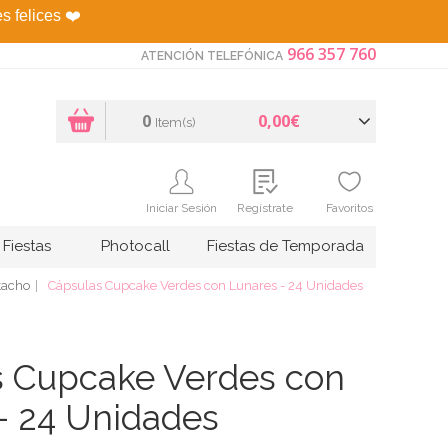
es felices
❤️
966 357 760
ATENCIÓN TELEFÓNICA
0
0,00€
Item(s)
Iniciar Sesión
Regístrate
Favoritos
Fiestas
Photocall
Fiestas de Temporada
tacho
Cápsulas Cupcake Verdes con Lunares - 24 Unidades
s Cupcake Verdes con
- 24 Unidades