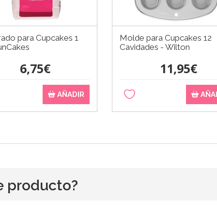
rado para Cupcakes 1
Molde para Cupcakes 12
FunCakes
Cavidades - Wilton
6,75€
11,95€
AÑADIR
AÑA
e producto?