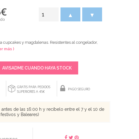
5
€
▲
▼
ido
a cupcakes y magdalenas. Resistentes al congelador,
er más )
AVISADME CUANDO HAYA STOCK
GRATIS PARA PEDIDOS
PAGO SEGURO
SUPERIORES A 45€
antes de las 16:00 h y recíbelo entre el 7 y el 10 de
festivos y Baleares)