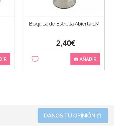
Boquilla de Estrella Abierta 1M
Prepar
Kg - F
2,40€
DIR
AÑADIR
DANOS TU OPINIÓN