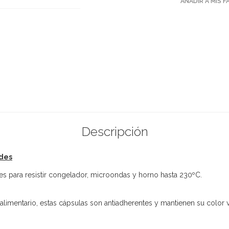
AÑADIR A MIS 
Descripción
ades
s para resistir congelador, microondas y horno hasta 230ºC.
 alimentario, estas cápsulas son antiadherentes y mantienen su color 