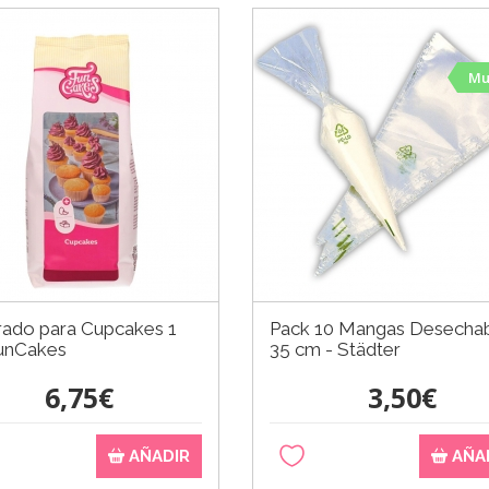
Mu
rado para Cupcakes 1
Pack 10 Mangas Desecha
FunCakes
35 cm - Städter
6,75€
3,50€
AÑADIR
AÑA