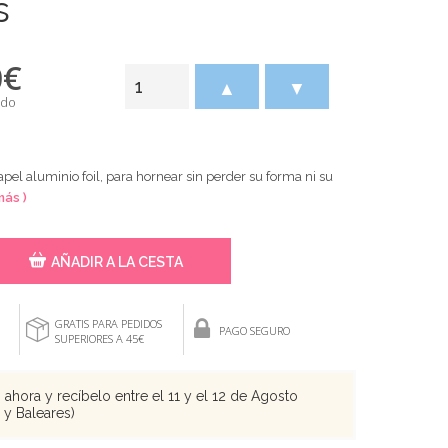
s
0
€
▲
▼
ido
el aluminio foil, para hornear sin perder su forma ni su
más )
AÑADIR A LA CESTA
GRATIS PARA PEDIDOS
PAGO SEGURO
SUPERIORES A 45€
ahora y recíbelo entre el 11 y el 12 de Agosto
s y Baleares)