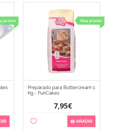
y pronto
Muy pronto
bles
Preparado para Buttercream 1
Molde 
Kg - FunCakes
Cavidad
7,95€
DIR
AÑADIR