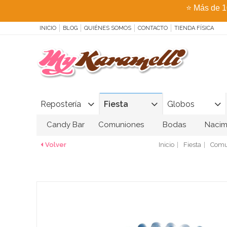
⭐
Más de 1
INICIO
BLOG
QUIÉNES SOMOS
CONTACTO
TIENDA FÍSICA
Repostería
Fiesta
Globos
Candy Bar
Comuniones
Bodas
Nacim
Volver
Inicio
Fiesta
Comu