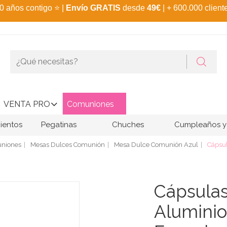
0 años contigo
⭐
|
Envío GRATIS
desde
49€
| + 600.000 client
VENTA PRO
Comuniones
ientos
Pegatinas
Chuches
Cumpleaños y 
niones
Mesas Dulces Comunión
Mesa Dulce Comunión Azul
Cápsul
Cápsula
Aluminio