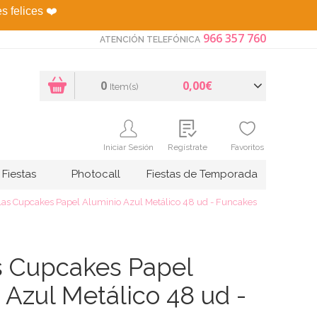
es felices
❤️
966 357 760
ATENCIÓN TELEFÓNICA
0
0,00€
Item(s)
Iniciar Sesión
Regístrate
Favoritos
Fiestas
Photocall
Fiestas de Temporada
as Cupcakes Papel Aluminio Azul Metálico 48 ud - Funcakes
s Cupcakes Papel
 Azul Metálico 48 ud -