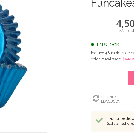
Funcake
4,5
IVA inclu
EN STOCK
Incluye 48 moldes de pap
color metalizado.
( Ver 
GARANTÍA DE
DEVOLUCIÓN
Haz tu pedido 
(salvo festivo