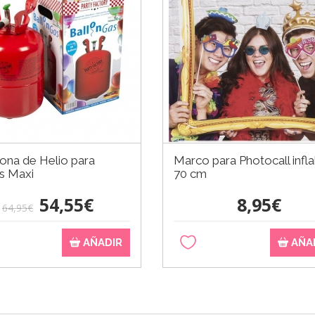
na de Helio para
Marco para Photocall infla
s Maxi
70 cm
54,55€
8,95€
64,95€
AÑADIR
AÑA