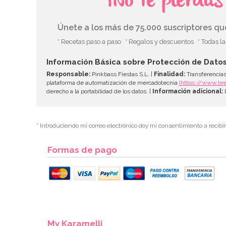
¡No te pierda
Únete a los más de 75.000 suscriptores q
* Recetas paso a paso
* Regalos y descuentos
* Todas l
Información Básica sobre Protección de Dato
Responsable:
Pinkbass Fiestas S.L. |
Finalidad:
Transferencias
plataforma de automatización de mercadotecnia
(https://www.br
derecho a la portabilidad de los datos. |
Información adicional:
D
* Introduciendo mi correo electrónico doy mi consentimiento a recibi
Formas de pago
My Karamelli