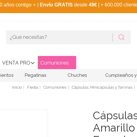
0 años contigo
⭐
|
Envío GRATIS
desde
49€
| + 600.000 client
VENTA PRO
Comuniones
ientos
Pegatinas
Chuches
Cumpleaños y 
Inicio
Fiesta
Comuniones
Cápsulas, Minicápsulas y Tarrinas
Cápsula
Amarillo 