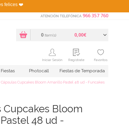
es felices
❤️
966 357 760
ATENCIÓN TELEFÓNICA
0
0,00€
Item(s)
Iniciar Sesión
Regístrate
Favoritos
Fiestas
Photocall
Fiestas de Temporada
Cápsulas Cupcakes Bloom Amarillo Pastel 48 ud - Funcakes
s Cupcakes Bloom
Pastel 48 ud -