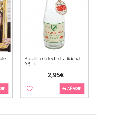
ble
Botellita de leche tradicional
Juego d
0,5 Lt
Vintag
2,95€
DIR
AÑADIR