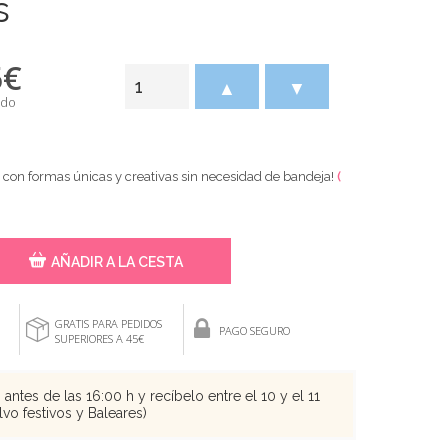
s
5
€
▲
▼
ido
on formas únicas y creativas sin necesidad de bandeja!
(
AÑADIR A LA CESTA
GRATIS PARA PEDIDOS
PAGO SEGURO
SUPERIORES A 45€
antes de las 16:00 h y recíbelo entre el 10 y el 11
vo festivos y Baleares)