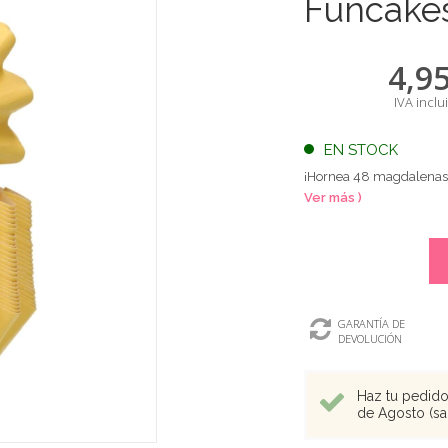
Funcake
4,9
IVA inclu
EN STOCK
¡Hornea 48 magdalenas c
Ver más )
GARANTÍA DE
DEVOLUCIÓN
Haz tu pedido 
de Agosto (sal