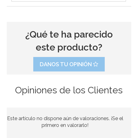
¿Qué te ha parecido
este producto?
DANOS TU OPINIÓN
Opiniones de los Clientes
Bombona de Helio para Globos Maxi
Este artículo no dispone aún de valoraciones. ¡Se el
54,55€
64,95€
primero en valorarlo!