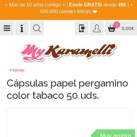
⭐
Más de 10 años contigo
⭐
|
Envío GRATIS
desde
49€
| +
600.000 clientes felices
❤️
0
0,00€
Volver
Cápsulas papel pergamino
color tabaco 50 uds.
Muy pronto