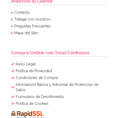
Atención al Cliente
Molde Redondo de 35 cm x 7,5 cm - PME
Contacto
Trabaja con nosotros
Preguntas Frecuentes
25,33€
26,95€
Mapa del Sitio
AÑADIR
Compra Online con Total Confianza
Aviso Legal
Política de Privacidad
Condiciones de Compra
Información Básica y Adicional de Protección de
Datos
Formulario de Desistimiento
Política de Cookies