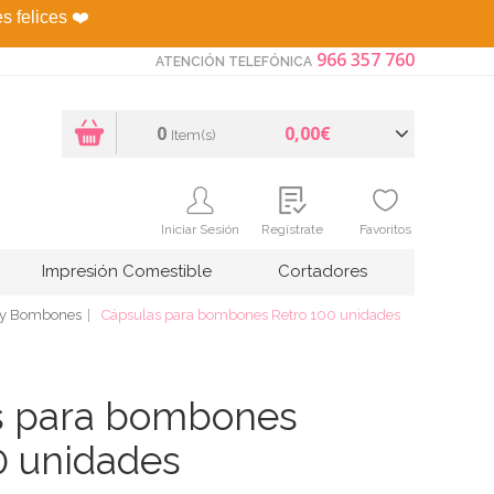
es felices
❤️
966 357 760
ATENCIÓN TELEFÓNICA
0
0,00€
Item(s)
Iniciar Sesión
Regístrate
Favoritos
Impresión Comestible
Cortadores
s y Bombones
Cápsulas para bombones Retro 100 unidades
s para bombones
0 unidades