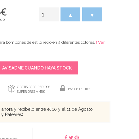
5
€
▲
▼
ido
ra bombones de estilo retro en 4 diferentes colores.
( Ver
AVISADME CUANDO HAYA STOCK
GRATIS PARA PEDIDOS
PAGO SEGURO
SUPERIORES A 45€
ahora y recíbelo entre el 10 y el 11 de Agosto
s y Baleares)