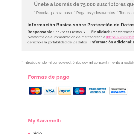
Únete a los más de 75.000 suscriptores q
* Recetas paso a paso
* Regalos y descuentos
* Todas l
Información Básica sobre Protección de Dato
Responsable:
Pinkbass Fiestas S.L. |
Finalidad:
Transferencias
plataforma de automatización de mercadotecnia
(https://www.br
derecho a la portabilidad de los datos. |
Información adicional:
D
* Introduciendo mi correo electrónico doy mi consentimiento a recibi
Formas de pago
My Karamelli
Inicio