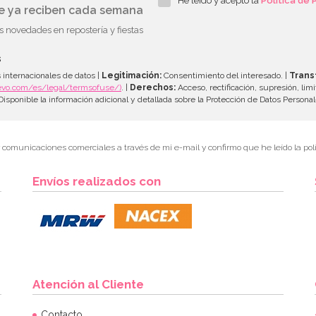
He leído y acepto la
Política de 
ue ya reciben cada semana
as novedades en repostería y fiestas
s
 internacionales de datos |
Legitimación:
Consentimiento del interesado. |
Trans
evo.com/es/legal/termsofuse/)
. |
Derechos:
Acceso, rectificación, supresión, limi
isponible la información adicional y detallada sobre la Protección de Datos Persona
r comunicaciones comerciales a través de mi e-mail y confirmo que he leído la polí
Envíos realizados con
Atención al Cliente
Contacto