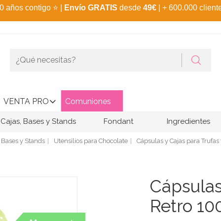
0 años contigo
⭐
|
Envío GRATIS
desde
49€
| + 600.000 client
VENTA PRO
Comuniones
Cajas, Bases y Stands
Fondant
Ingredientes
, Bases y Stands
Utensilios para Chocolate
Cápsulas y Cajas para Trufa
Cápsula
Retro 10