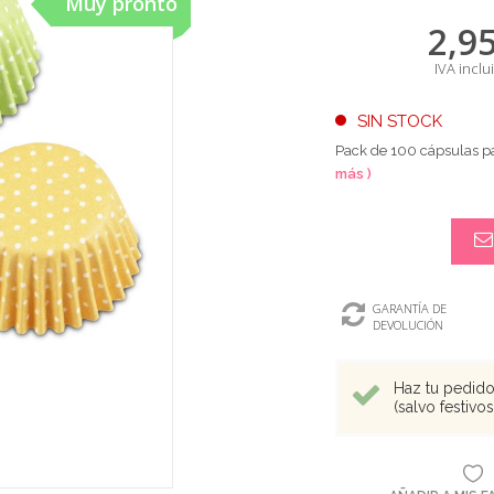
Muy pronto
2,9
IVA inclu
SIN STOCK
Pack de 100 cápsulas pa
más )
GARANTÍA DE
DEVOLUCIÓN
Haz tu pedido 
(salvo festivo