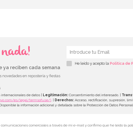
s nada!
He leído y acepto la
Política de 
ue ya reciben cada semana
as novedades en repostería y fiestas
s
 internacionales de datos |
Legitimación:
Consentimiento del interesado. |
Trans
evo.com/es/legal/termsofuse/)
. |
Derechos:
Acceso, rectificación, supresión, limi
isponible la información adicional y detallada sobre la Protección de Datos Persona
r comunicaciones comerciales a través de mi e-mail y confirmo que he leído la polí