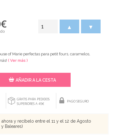
0
€
▲
▼
ido
se of Marie perfectas para petit fours, caramelos,
 más!
( Ver más )
AÑADIR A LA CESTA
GRATIS PARA PEDIDOS
PAGO SEGURO
SUPERIORES A 45€
ahora y recíbelo entre el 11 y el 12 de Agosto
s y Baleares)