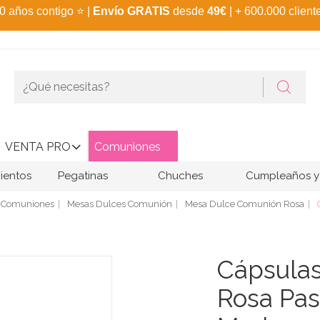
0 años contigo
⭐
|
Envío GRATIS
desde
49€
| + 600.000 client
VENTA PRO
Comuniones
ientos
Pegatinas
Chuches
Cumpleaños y 
Comuniones
Mesas Dulces Comunión
Mesa Dulce Comunión Rosa
Cápsulas
Rosa Pas