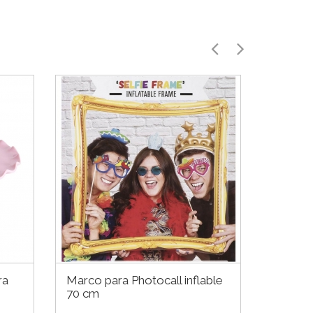
ra
Marco para Photocall inflable
Juego d
70 cm
Vintag