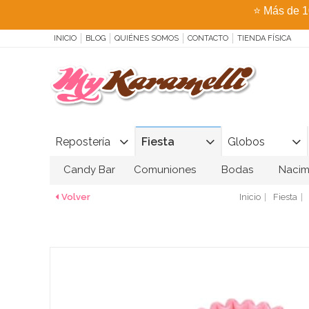
⭐
Más de 1
INICIO
BLOG
QUIÉNES SOMOS
CONTACTO
TIENDA FÍSICA
Repostería
Fiesta
Globos
Candy Bar
Comuniones
Bodas
Nacim
Volver
Inicio
Fiesta