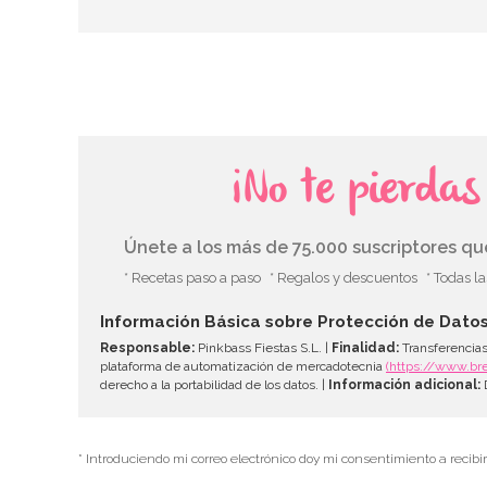
¡No te pierda
Únete a los más de 75.000 suscriptores q
* Recetas paso a paso
* Regalos y descuentos
* Todas l
Información Básica sobre Protección de Dato
Responsable:
Pinkbass Fiestas S.L. |
Finalidad:
Transferencias
plataforma de automatización de mercadotecnia
(https://www.br
derecho a la portabilidad de los datos. |
Información adicional:
D
* Introduciendo mi correo electrónico doy mi consentimiento a recibi