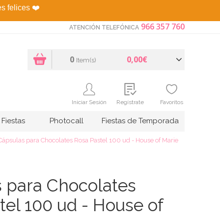
es felices
❤️
966 357 760
ATENCIÓN TELEFÓNICA
0
0,00€
Item(s)
Iniciar Sesión
Regístrate
Favoritos
Fiestas
Photocall
Fiestas de Temporada
Cápsulas para Chocolates Rosa Pastel 100 ud - House of Marie
 para Chocolates
tel 100 ud - House of