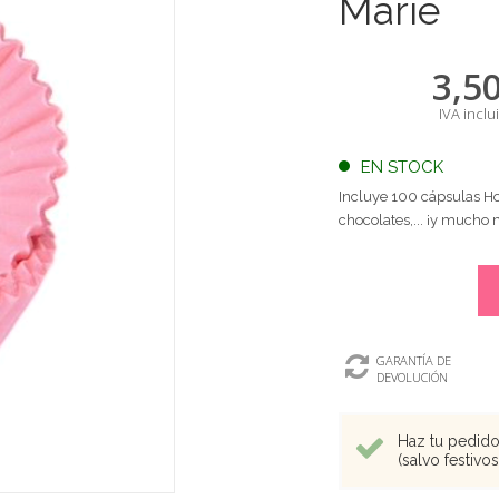
Marie
3,5
IVA inclu
EN STOCK
Incluye 100 cápsulas Hou
chocolates,... ¡y mucho
GARANTÍA DE
DEVOLUCIÓN
Haz tu pedido 
(salvo festivo