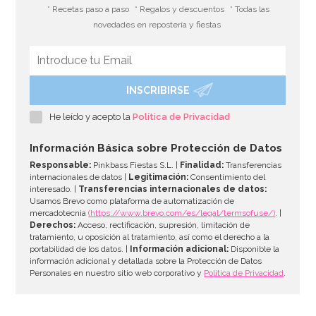
* Recetas paso a paso
* Regalos y descuentos
* Todas las
novedades en repostería y fiestas
INSCRIBIRSE
Juego de 12 servilletas Feliz Cumpleaños
He leído y acepto la
Política de Privacidad
2,40€
Información Básica sobre Protección de Datos
Responsable:
Pinkbass Fiestas S.L. |
Finalidad:
Transferencias
internacionales de datos |
Legitimación:
Consentimiento del
interesado. |
Transferencias internacionales de datos:
AÑADIR
Usamos Brevo como plataforma de automatización de
mercadotecnia
(https://www.brevo.com/es/legal/termsofuse/)
. |
Derechos:
Acceso, rectificación, supresión, limitación de
tratamiento, u oposición al tratamiento, así como el derecho a la
portabilidad de los datos. |
Información adicional:
Disponible la
información adicional y detallada sobre la Protección de Datos
Personales en nuestro sitio web corporativo y
Política de Privacidad
.