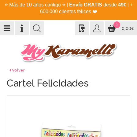
⭐
Más de 10 años contigo
⭐
|
Envío GRATIS
desde
49€
| +
600.000 clientes felices
❤️
0
0,00€
Volver
Cartel Felicidades