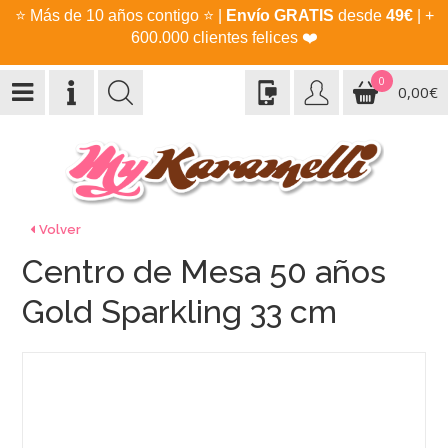
⭐
Más de 10 años contigo
⭐
|
Envío GRATIS
desde
49€
| +
600.000 clientes felices
❤️
0
0,00€
Volver
Centro de Mesa 50 años
Gold Sparkling 33 cm