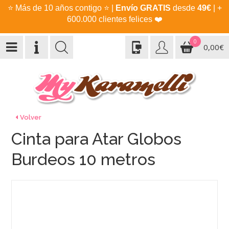
⭐
Más de 10 años contigo
⭐
|
Envío GRATIS
desde
49€
| +
600.000 clientes felices
❤️
0
0,00€
Volver
Cinta para Atar Globos
Burdeos 10 metros