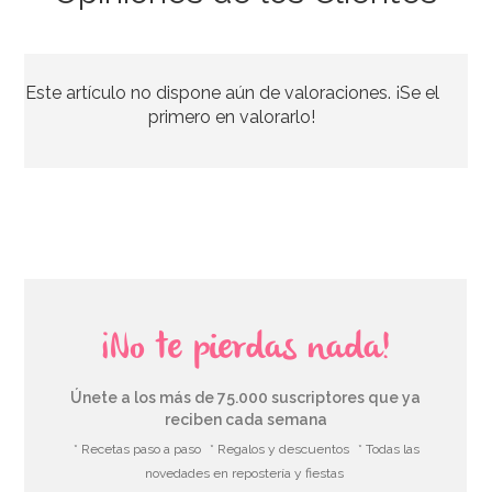
Bombona de Helio para Globos Mini
Este artículo no dispone aún de valoraciones. ¡Se el
44,95€
primero en valorarlo!
AÑADIR
¡No te pierdas nada!
Únete a los más de 75.000 suscriptores que ya
reciben cada semana
* Recetas paso a paso
* Regalos y descuentos
* Todas las
novedades en repostería y fiestas