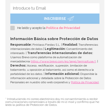
INSCRIBIRSE
Globo de Foil Corazón Burdeos 43 cm
He leído y acepto la
Política de Privacidad
2,50€
Información Básica sobre Protección de Datos
Responsable:
Pinkbass Fiestas S.L. |
Finalidad:
Transferencias
internacionales de datos |
Legitimación:
Consentimiento del
interesado. |
Transferencias internacionales de datos:
AÑADIR
Usamos Brevo como plataforma de automatización de
mercadotecnia
(https://www.brevo.com/es/legal/termsofuse/)
. |
Derechos:
Acceso, rectificación, supresión, limitación de
tratamiento, u oposición al tratamiento, así como el derecho a la
portabilidad de los datos. |
Información adicional:
Disponible la
información adicional y detallada sobre la Protección de Datos
Personales en nuestro sitio web corporativo y
Política de Privacidad
.
* Introduciendo mi correo electrónico doy mi consentimiento a recibir
comunicaciones comerciales a través de mi e-mail y confirmo que he
leído la política de Protección de Datos.