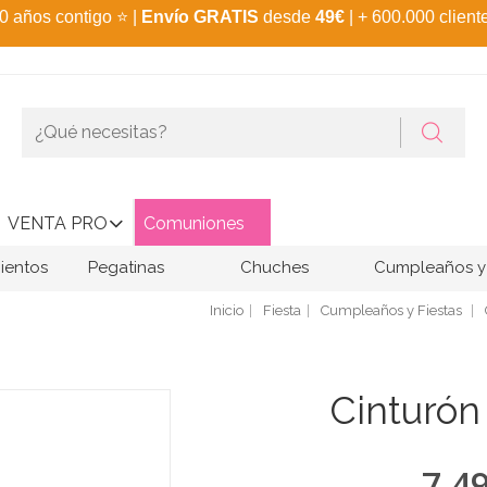
0 años contigo
⭐
|
Envío GRATIS
desde
49€
| + 600.000 client
VENTA PRO
Comuniones
ientos
Pegatinas
Chuches
Cumpleaños y 
Inicio
Fiesta
Cumpleaños y Fiestas
Cinturón
7,4