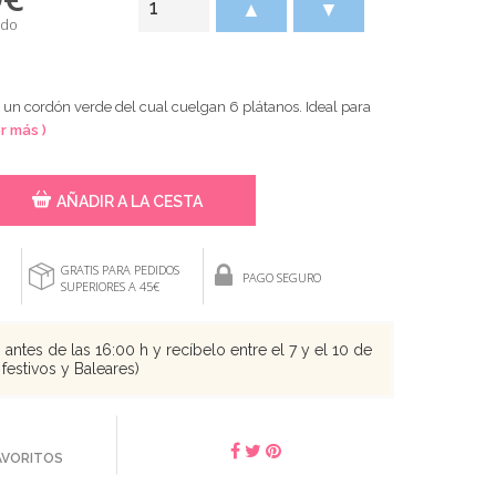
▲
▼
ido
un cordón verde del cual cuelgan 6 plátanos. Ideal para
er más )
AÑADIR A LA CESTA
GRATIS PARA PEDIDOS
PAGO SEGURO
SUPERIORES A 45€
antes de las 16:00 h y recíbelo entre el 7 y el 10 de
festivos y Baleares)
FAVORITOS