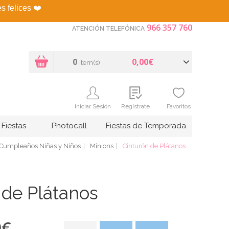
es felices
❤️
966 357 760
ATENCIÓN TELEFÓNICA
0
0,00€
Item(s)
Iniciar Sesión
Regístrate
Favoritos
Fiestas
Photocall
Fiestas de Temporada
Cumpleaños Niñas y Niños
Minions
Cinturón de Plátanos
 de Plátanos
9
€