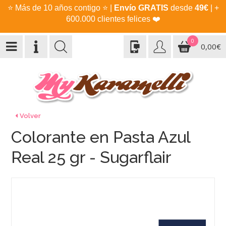
⭐
Más de 10 años contigo
⭐
|
Envío GRATIS
desde
49€
| +
600.000 clientes felices
❤️
0
0,00€
Volver
Colorante en Pasta Azul
Real 25 gr - Sugarflair