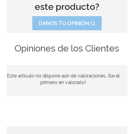
este producto?
DANOS TU OPINIÓN
Opiniones de los Clientes
Colorante en polvo especial Sugarflair Champagne
Este artículo no dispone aún de valoraciones. ¡Se el
4,40€
primero en valorarlo!
AÑADIR