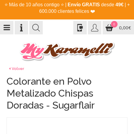
⭐
Más de 10 años contigo
⭐
|
Envío GRATIS
desde
49€
| +
600.000 clientes felices
❤️
0
0,00€
Volver
Colorante en Polvo
Metalizado Chispas
Doradas - Sugarflair