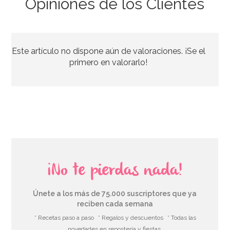
Opiniones de los Clientes
Alcohol Rejuvenecedor Sugarflair 280 ml
Este artículo no dispone aún de valoraciones. ¡Se el
9,95€
primero en valorarlo!
AÑADIR
¡No te pierdas nada!
Únete a los más de 75.000 suscriptores que ya
reciben cada semana
* Recetas paso a paso
* Regalos y descuentos
* Todas las
novedades en repostería y fiestas