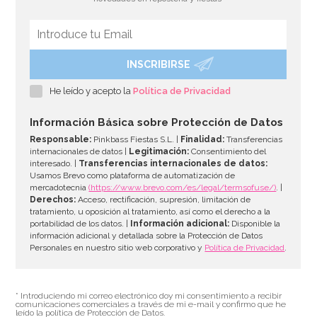
INSCRIBIRSE
Alcohol Rejuvenecedor Sugarflair
He leído y acepto la
Política de Privacidad
3,95€
Información Básica sobre Protección de Datos
Responsable:
Pinkbass Fiestas S.L. |
Finalidad:
Transferencias
internacionales de datos |
Legitimación:
Consentimiento del
interesado. |
Transferencias internacionales de datos:
AÑADIR
Usamos Brevo como plataforma de automatización de
mercadotecnia
(https://www.brevo.com/es/legal/termsofuse/)
. |
Derechos:
Acceso, rectificación, supresión, limitación de
tratamiento, u oposición al tratamiento, así como el derecho a la
portabilidad de los datos. |
Información adicional:
Disponible la
información adicional y detallada sobre la Protección de Datos
Personales en nuestro sitio web corporativo y
Política de Privacidad
.
* Introduciendo mi correo electrónico doy mi consentimiento a recibir
comunicaciones comerciales a través de mi e-mail y confirmo que he
leído la política de Protección de Datos.