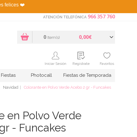
es felices
❤️
966 357 760
ATENCIÓN TELEFÓNICA
0
0,00€
Item(s)
Iniciar Sesión
Regístrate
Favoritos
Fiestas
Photocall
Fiestas de Temporada
Navidad
Colorante en Polvo Verde Acebo 2 gr - Funcakes
e en Polvo Verde
gr - Funcakes