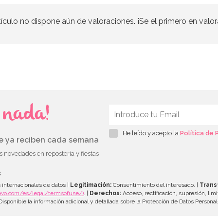
tículo no dispone aún de valoraciones. ¡Se el primero en valor
s nada!
He leído y acepto la
Política de 
ue ya reciben cada semana
as novedades en repostería y fiestas
s
 internacionales de datos |
Legitimación:
Consentimiento del interesado. |
Trans
evo.com/es/legal/termsofuse/)
. |
Derechos:
Acceso, rectificación, supresión, limi
isponible la información adicional y detallada sobre la Protección de Datos Persona