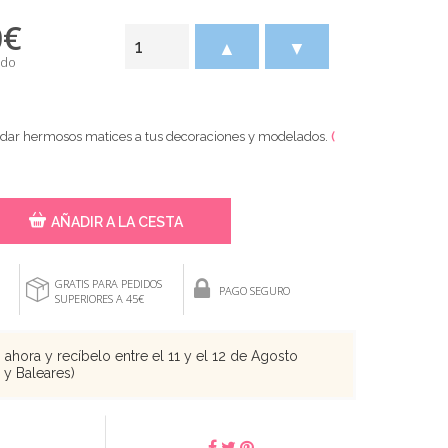
0
€
▲
▼
ido
 dar hermosos matices a tus decoraciones y modelados.
(
AÑADIR A LA CESTA
GRATIS PARA PEDIDOS
PAGO SEGURO
SUPERIORES A 45€
ahora y recíbelo entre el 11 y el 12 de Agosto
s y Baleares)