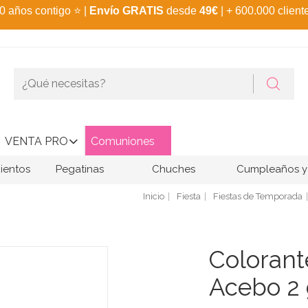
0 años contigo
⭐
|
Envío GRATIS
desde
49€
| + 600.000 client
VENTA PRO
Comuniones
ientos
Pegatinas
Chuches
Cumpleaños y 
Inicio
Fiesta
Fiestas de Temporada
Colorant
Acebo 2 