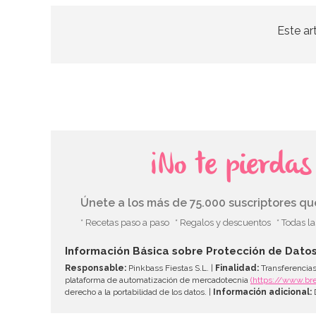
Este ar
¡No te pierda
Únete a los más de 75.000 suscriptores q
* Recetas paso a paso
* Regalos y descuentos
* Todas l
Información Básica sobre Protección de Dato
Responsable:
Pinkbass Fiestas S.L. |
Finalidad:
Transferencias
plataforma de automatización de mercadotecnia
(https://www.br
derecho a la portabilidad de los datos. |
Información adicional:
D