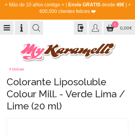
⭐
Más de 10 años contigo
⭐
|
Envío GRATIS
desde
49€
| +
600.000 clientes felices
❤️
0
0,00€
Volver
Colorante Liposoluble
Colour Mill. - Verde Lima /
Lime (20 ml)