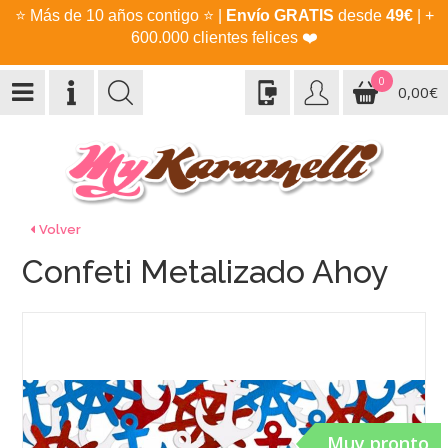
⭐
Más de 10 años contigo
⭐
|
Envío GRATIS
desde
49€
| +
600.000 clientes felices
❤️
0
0,00€
Volver
Confeti Metalizado Ahoy
Muy pronto