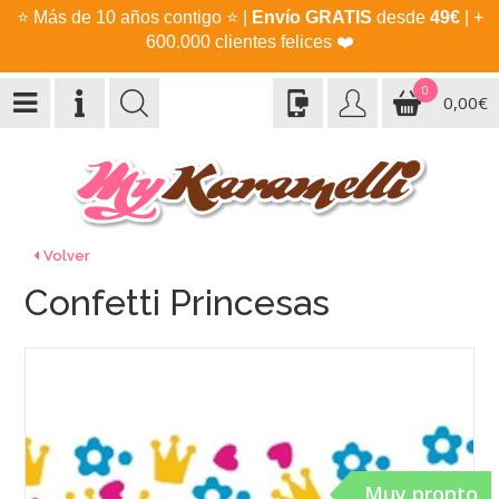
⭐
Más de 10 años contigo
⭐
|
Envío GRATIS
desde
49€
| +
600.000 clientes felices
❤️
0
0,00€
Volver
Confetti Princesas
Muy pronto