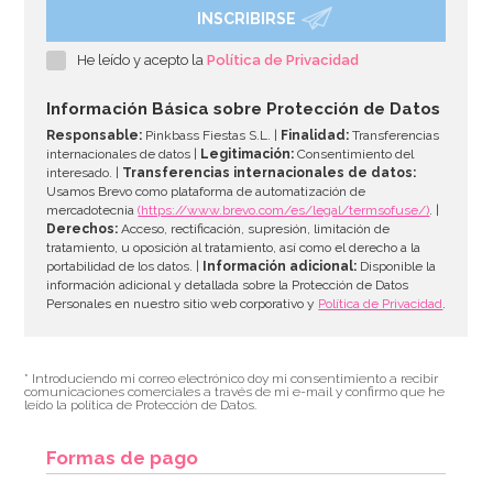
INSCRIBIRSE
Corona de princesa Inflable
He leído y acepto la
Política de Privacidad
5,95€
Información Básica sobre Protección de Datos
Responsable:
Pinkbass Fiestas S.L. |
Finalidad:
Transferencias
internacionales de datos |
Legitimación:
Consentimiento del
interesado. |
Transferencias internacionales de datos:
AÑADIR
Usamos Brevo como plataforma de automatización de
mercadotecnia
(https://www.brevo.com/es/legal/termsofuse/)
. |
Derechos:
Acceso, rectificación, supresión, limitación de
tratamiento, u oposición al tratamiento, así como el derecho a la
portabilidad de los datos. |
Información adicional:
Disponible la
información adicional y detallada sobre la Protección de Datos
Personales en nuestro sitio web corporativo y
Política de Privacidad
.
* Introduciendo mi correo electrónico doy mi consentimiento a recibir
comunicaciones comerciales a través de mi e-mail y confirmo que he
leído la política de Protección de Datos.
Formas de pago