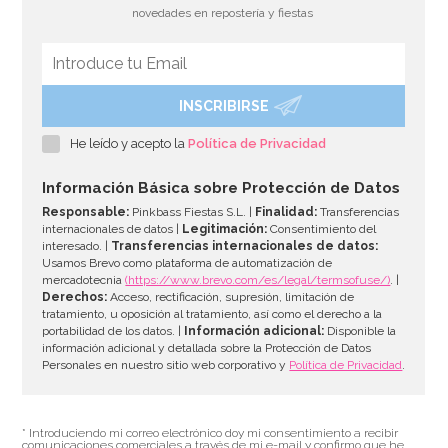
novedades en repostería y fiestas
INSCRIBIRSE
Bombona de Helio para Globos Mini
He leído y acepto la
Política de Privacidad
44,95€
Información Básica sobre Protección de Datos
Responsable:
Pinkbass Fiestas S.L. |
Finalidad:
Transferencias
internacionales de datos |
Legitimación:
Consentimiento del
interesado. |
Transferencias internacionales de datos:
AÑADIR
Usamos Brevo como plataforma de automatización de
mercadotecnia
(https://www.brevo.com/es/legal/termsofuse/)
. |
Derechos:
Acceso, rectificación, supresión, limitación de
tratamiento, u oposición al tratamiento, así como el derecho a la
portabilidad de los datos. |
Información adicional:
Disponible la
información adicional y detallada sobre la Protección de Datos
Personales en nuestro sitio web corporativo y
Política de Privacidad
.
* Introduciendo mi correo electrónico doy mi consentimiento a recibir
comunicaciones comerciales a través de mi e-mail y confirmo que he