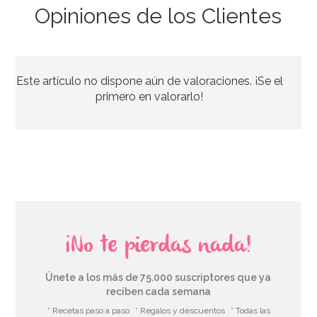
Opiniones de los Clientes
Contrapeso para Globos de Helio Fucsia
Este artículo no dispone aún de valoraciones. ¡Se el
1,50€
primero en valorarlo!
AÑADIR
¡No te pierdas nada!
Únete a los más de 75.000 suscriptores que ya
reciben cada semana
* Recetas paso a paso
* Regalos y descuentos
* Todas las