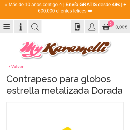
⭐
Más de 10 años contigo
⭐
|
Envío GRATIS
desde
49€
| +
600.000 clientes felices
❤️
0
0,00€
Volver
Contrapeso para globos
estrella metalizada Dorada