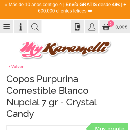
⭐
Más de 10 años contigo
⭐
|
Envío GRATIS
desde
49€
| +
600.000 clientes felices
❤️
0
0,00€
Volver
Copos Purpurina
Comestible Blanco
Nupcial 7 gr - Crystal
Candy
Muy pronto