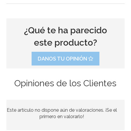
¿Qué te ha parecido
este producto?
DANOS TU OPINIÓN
Opiniones de los Clientes
Preparado para Bizcocho 1 Kg - FunCakes
Este artículo no dispone aún de valoraciones. ¡Se el
7,20€
primero en valorarlo!