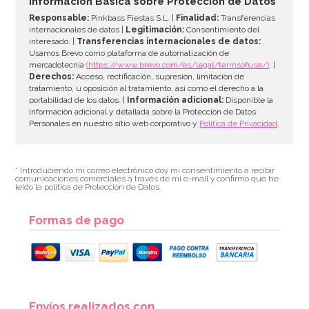
Información Básica sobre Protección de Datos
Responsable:
Pinkbass Fiestas S.L. |
Finalidad:
Transferencias
internacionales de datos |
Legitimación:
Consentimiento del
interesado. |
Transferencias internacionales de datos:
AÑADIR
Usamos Brevo como plataforma de automatización de
mercadotecnia
(https://www.brevo.com/es/legal/termsofuse/)
. |
Derechos:
Acceso, rectificación, supresión, limitación de
tratamiento, u oposición al tratamiento, así como el derecho a la
portabilidad de los datos. |
Información adicional:
Disponible la
información adicional y detallada sobre la Protección de Datos
Personales en nuestro sitio web corporativo y
Política de Privacidad
.
* Introduciendo mi correo electrónico doy mi consentimiento a recibir
comunicaciones comerciales a través de mi e-mail y confirmo que he
leído la política de Protección de Datos.
Formas de pago
Pegamento Comestible 25 gr - Rainbow Dust
Envíos realizados con