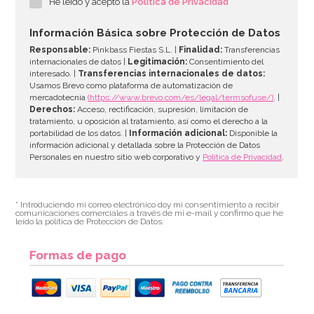
He leído y acepto la
Política de Privacidad
Información Básica sobre Protección de Datos
Responsable:
Pinkbass Fiestas S.L. |
Finalidad:
Transferencias
internacionales de datos |
Legitimación:
Consentimiento del
interesado. |
Transferencias internacionales de datos:
Usamos Brevo como plataforma de automatización de
mercadotecnia
(https://www.brevo.com/es/legal/termsofuse/)
. |
Derechos:
Acceso, rectificación, supresión, limitación de
tratamiento, u oposición al tratamiento, así como el derecho a la
portabilidad de los datos. |
Información adicional:
Disponible la
información adicional y detallada sobre la Protección de Datos
Personales en nuestro sitio web corporativo y
Política de Privacidad
.
* Introduciendo mi correo electrónico doy mi consentimiento a recibir
comunicaciones comerciales a través de mi e-mail y confirmo que he
leído la política de Protección de Datos.
Formas de pago