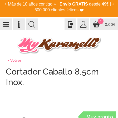
⭐
Más de 10 años contigo
⭐
|
Envío GRATIS
desde
49€
| +
600.000 clientes felices
❤️
0
0,00€
Volver
Cortador Caballo 8,5cm
Inox.
Muy pronto