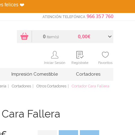
es felices
❤️
966 357 760
ATENCIÓN TELEFÓNICA
0
0,00€
Item(s)
Iniciar Sesión
Regístrate
Favoritos
Impresión Comestible
Cortadores
ería
Cortadores
Otros Cortadores
Cortador Cara Fallera
 Cara Fallera
0
€