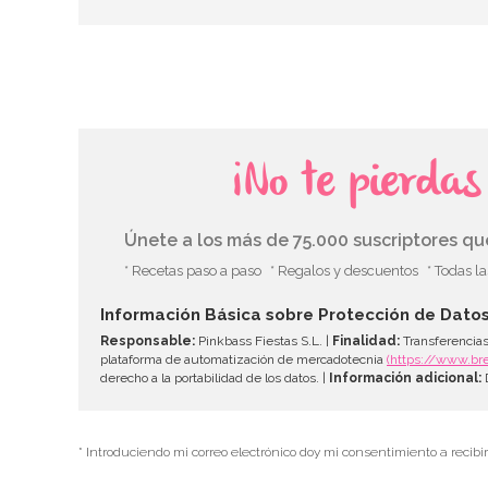
¡No te pierda
Únete a los más de 75.000 suscriptores q
* Recetas paso a paso
* Regalos y descuentos
* Todas l
Información Básica sobre Protección de Dato
Responsable:
Pinkbass Fiestas S.L. |
Finalidad:
Transferencias
plataforma de automatización de mercadotecnia
(https://www.br
derecho a la portabilidad de los datos. |
Información adicional:
D
* Introduciendo mi correo electrónico doy mi consentimiento a recibi