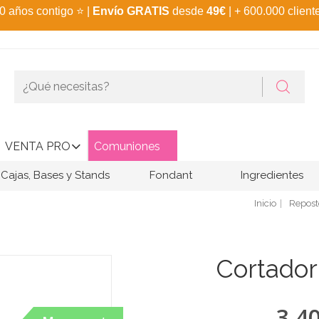
0 años contigo
⭐
|
Envío GRATIS
desde
49€
| + 600.000 client
VENTA PRO
Comuniones
Cajas, Bases y Stands
Fondant
Ingredientes
Inicio
Repost
Cortador
3,4