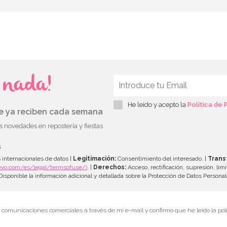
s nada!
He leído y acepto la
Política de 
ue ya reciben cada semana
as novedades en repostería y fiestas
s
 internacionales de datos |
Legitimación:
Consentimiento del interesado. |
Trans
evo.com/es/legal/termsofuse/)
. |
Derechos:
Acceso, rectificación, supresión, limi
isponible la información adicional y detallada sobre la Protección de Datos Persona
r comunicaciones comerciales a través de mi e-mail y confirmo que he leído la polí