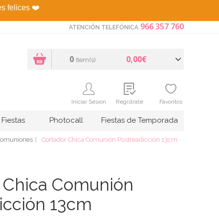
es felices
❤️
966 357 760
ATENCIÓN TELEFÓNICA
0
0,00€
Item(s)
Iniciar Sesión
Regístrate
Favoritos
Fiestas
Photocall
Fiestas de Temporada
Comuniones
Cortador Chica Comunión Postreadicción 13cm
r Chica Comunión
icción 13cm