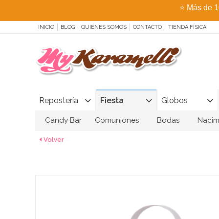
⭐
Más de 1
INICIO
BLOG
QUIÉNES SOMOS
CONTACTO
TIENDA FÍSICA
Repostería
Fiesta
Globos
Candy Bar
Comuniones
Bodas
Nacim
Volver