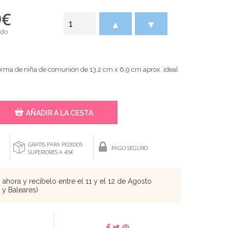
9
€
▲
▼
ido
orma de niña de comunión de 13,2 cm x 6,9 cm aprox. ideal
)
AÑADIR A LA CESTA
GRATIS PARA PEDIDOS
PAGO SEGURO
SUPERIORES A 45€
ahora y recíbelo entre el 11 y el 12 de Agosto
s y Baleares)