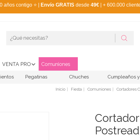
0 años contigo
⭐
|
Envío GRATIS
desde
49€
| + 600.000 client
VENTA PRO
Comuniones
ientos
Pegatinas
Chuches
Cumpleaños y 
Inicio
Fiesta
Comuniones
Cortadores 
Cortado
Postread