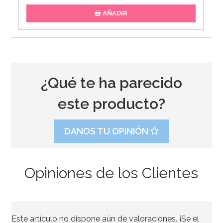
AÑADIR
¿Qué te ha parecido
este producto?
DANOS TU OPINIÓN
Opiniones de los Clientes
Decoración Niña Comunión Ana 15 cm
Este artículo no dispone aún de valoraciones. ¡Se el
9,95€