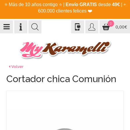
⭐
Más de 10 años contigo
⭐
|
Envío GRATIS
desde
49€
| +
600.000 clientes felices
❤️
0
0,00€
Volver
Cortador chica Comunión