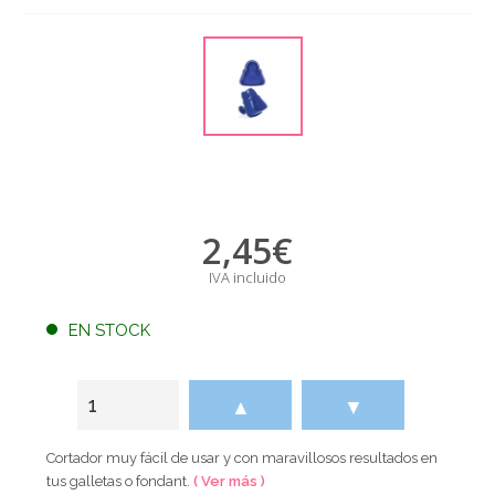
2,45
€
IVA incluido
EN STOCK
▲
▼
Cortador muy fácil de usar y con maravillosos resultados en
tus galletas o fondant.
( Ver más )