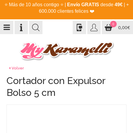
⭐
Más de 10 años contigo
⭐
|
Envío GRATIS
desde
49€
| +
600.000 clientes felices
❤️
0
0,00€
Volver
Cortador con Expulsor
Bolso 5 cm