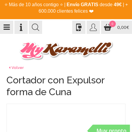
⭐
Más de 10 años contigo
⭐
|
Envío GRATIS
desde
49€
| +
600.000 clientes felices
❤️
0
0,00€
Volver
Cortador con Expulsor
forma de Cuna
Muy pronto