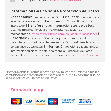
He leído y acepto la
Política de Privacidad
Información Básica sobre Protección de Datos
Responsable:
Pinkbass Fiestas S.L. |
Finalidad:
Transferencias
internacionales de datos |
Legitimación:
Consentimiento del
interesado. |
Transferencias internacionales de datos:
Usamos Brevo como plataforma de automatización de
mercadotecnia
(https://www.brevo.com/es/legal/termsofuse/)
. |
Derechos:
Acceso, rectificación, supresión, limitación de
tratamiento, u oposición al tratamiento, así como el derecho a la
portabilidad de los datos. |
Información adicional:
Disponible la
información adicional y detallada sobre la Protección de Datos
Personales en nuestro sitio web corporativo y
Política de Privacidad
.
* Introduciendo mi correo electrónico doy mi consentimiento a recibir
comunicaciones comerciales a través de mi e-mail y confirmo que he
leído la política de Protección de Datos.
Formas de pago