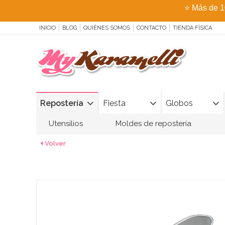
⭐
Más de 1
INICIO
BLOG
QUIÉNES SOMOS
CONTACTO
TIENDA FÍSICA
Repostería
Fiesta
Globos
Utensilios
Moldes de repostería
Volver