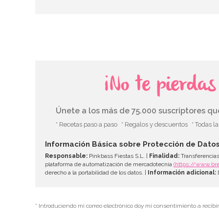
¡No te pierda
Únete a los más de 75.000 suscriptores q
* Recetas paso a paso
* Regalos y descuentos
* Todas l
Información Básica sobre Protección de Dato
Responsable:
Pinkbass Fiestas S.L. |
Finalidad:
Transferencias
plataforma de automatización de mercadotecnia
(https://www.br
derecho a la portabilidad de los datos. |
Información adicional:
D
* Introduciendo mi correo electrónico doy mi consentimiento a recibi