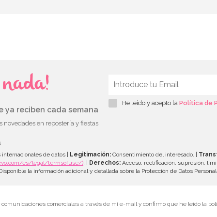
s nada!
He leído y acepto la
Política de 
ue ya reciben cada semana
as novedades en repostería y fiestas
s
 internacionales de datos |
Legitimación:
Consentimiento del interesado. |
Trans
evo.com/es/legal/termsofuse/)
. |
Derechos:
Acceso, rectificación, supresión, limi
isponible la información adicional y detallada sobre la Protección de Datos Persona
r comunicaciones comerciales a través de mi e-mail y confirmo que he leído la polí