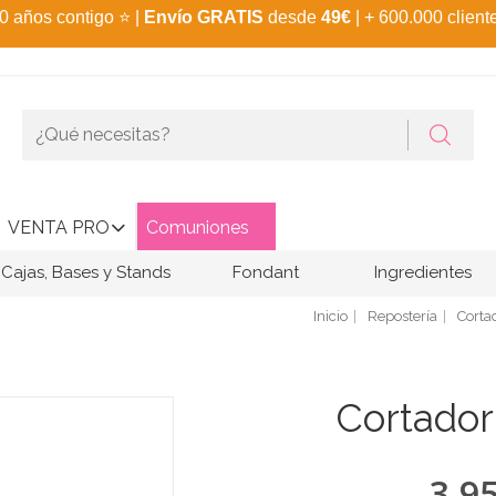
0 años contigo
⭐
|
Envío GRATIS
desde
49€
| + 600.000 client
VENTA PRO
Comuniones
Cajas, Bases y Stands
Fondant
Ingredientes
Inicio
Repostería
Corta
Cortador
3,9