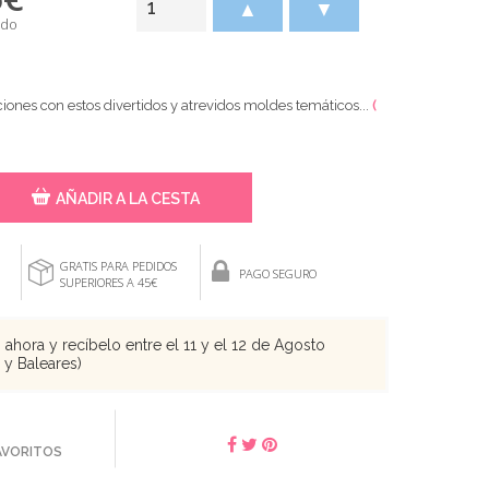
▲
▼
ido
iones con estos divertidos y atrevidos moldes temáticos...
(
AÑADIR A LA CESTA
GRATIS PARA PEDIDOS
PAGO SEGURO
SUPERIORES A 45€
ahora y recíbelo entre el 11 y el 12 de Agosto
s y Baleares)
FAVORITOS