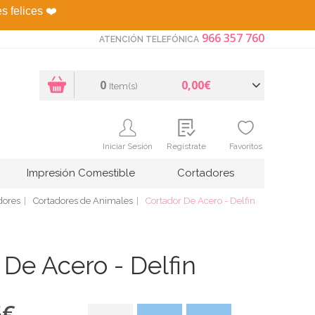
es felices
❤️
966 357 760
ATENCIÓN TELEFÓNICA
0
0,00€
Item(s)
Iniciar Sesión
Regístrate
Favoritos
Impresión Comestible
Cortadores
dores
Cortadores de Animales
Cortador De Acero - Delfin
 De Acero - Delfin
5
€