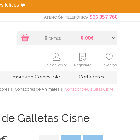
es felices
❤️
966 357 760
ATENCIÓN TELEFÓNICA
0
0,00€
Item(s)
Iniciar Sesión
Regístrate
Favoritos
Impresión Comestible
Cortadores
dores
Cortadores de Animales
Cortador de Galletas Cisne
 de Galletas Cisne
0
€