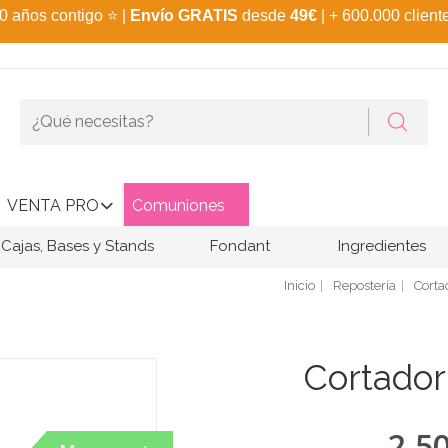
0 años contigo
⭐
|
Envío GRATIS
desde
49€
| + 600.000 client
VENTA PRO
Comuniones
Cajas, Bases y Stands
Fondant
Ingredientes
Inicio
Repostería
Corta
Cortador
2,5