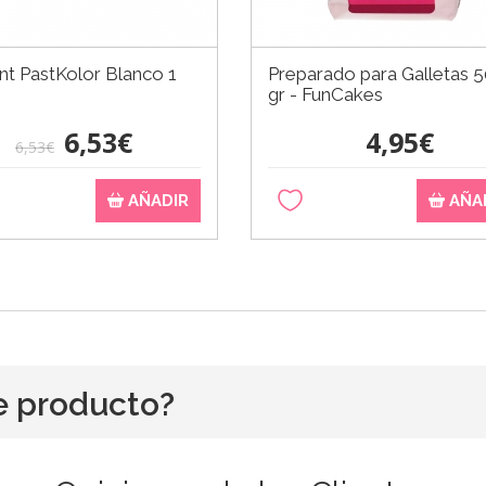
t PastKolor Blanco 1
Preparado para Galletas 
gr - FunCakes
6,53€
4,95€
6,53€
AÑADIR
AÑA
e producto?