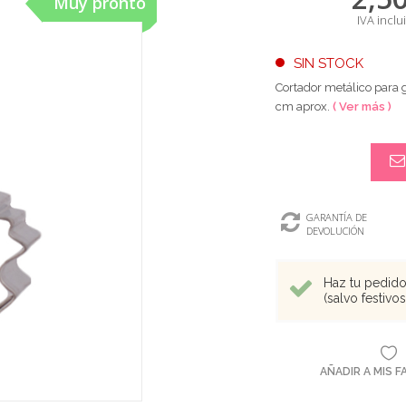
Muy pronto
IVA inclu
SIN STOCK
Cortador metálico para 
cm aprox.
( Ver más )
GARANTÍA DE
DEVOLUCIÓN
Haz tu pedido 
(salvo festivo
AÑADIR A MIS 