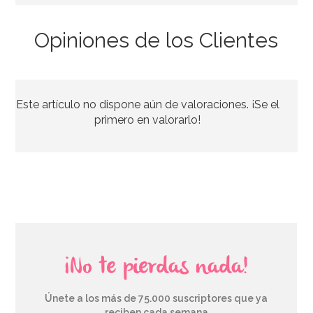
Opiniones de los Clientes
Botellita de leche tradicional 0,5 Lt
Este artículo no dispone aún de valoraciones. ¡Se el
2,95€
primero en valorarlo!
AÑADIR
¡No te pierdas nada!
Únete a los más de 75.000 suscriptores que ya
reciben cada semana