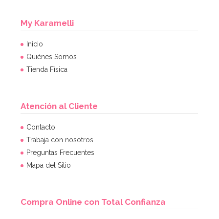
My Karamelli
Inicio
Quiénes Somos
Tienda Física
Atención al Cliente
Juego de 25 Pajitas Azul Vintage
Contacto
Trabaja con nosotros
Preguntas Frecuentes
2,95€
Mapa del Sitio
AÑADIR
Compra Online con Total Confianza