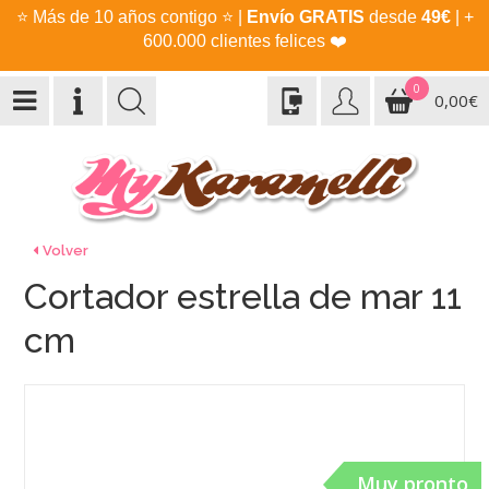
⭐
Más de 10 años contigo
⭐
|
Envío GRATIS
desde
49€
| +
600.000 clientes felices
❤️
0
0,00€
Volver
Cortador estrella de mar 11
cm
Muy pronto