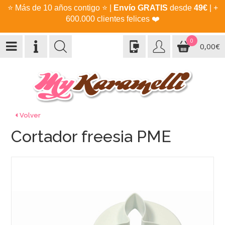
⭐
Más de 10 años contigo
⭐
|
Envío GRATIS
desde
49€
| +
600.000 clientes felices
❤️
0
0,00€
Volver
Cortador freesia PME