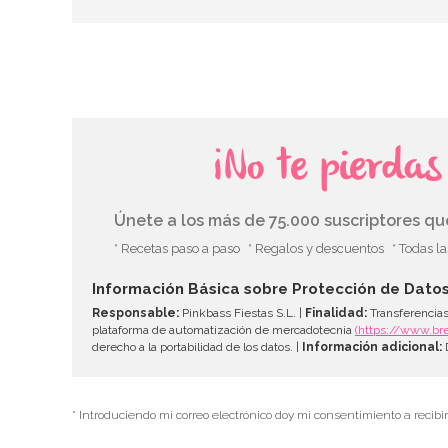
¡No te pierda
Únete a los más de 75.000 suscriptores q
* Recetas paso a paso
* Regalos y descuentos
* Todas l
Información Básica sobre Protección de Dato
Responsable:
Pinkbass Fiestas S.L. |
Finalidad:
Transferencias
plataforma de automatización de mercadotecnia
(https://www.br
derecho a la portabilidad de los datos. |
Información adicional:
D
* Introduciendo mi correo electrónico doy mi consentimiento a recibi