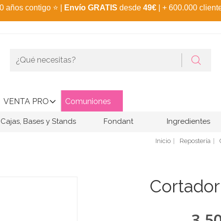
0 años contigo
⭐
|
Envío GRATIS
desde
49€
| + 600.000 client
VENTA PRO
Comuniones
Cajas, Bases y Stands
Fondant
Ingredientes
Inicio
Repostería
Cortador
3,5