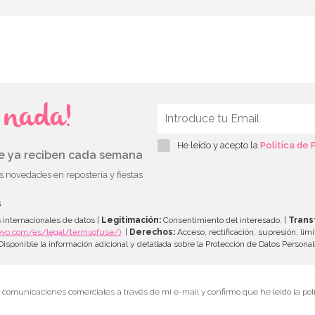
s nada!
He leído y acepto la
Política de 
ue ya reciben cada semana
as novedades en repostería y fiestas
s
 internacionales de datos |
Legitimación:
Consentimiento del interesado. |
Trans
evo.com/es/legal/termsofuse/)
. |
Derechos:
Acceso, rectificación, supresión, limi
isponible la información adicional y detallada sobre la Protección de Datos Persona
r comunicaciones comerciales a través de mi e-mail y confirmo que he leído la polí