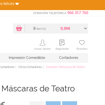
es felices
❤️
966 357 760
ATENCIÓN TELEFÓNICA
0
0,00€
Item(s)
Iniciar Sesión
Regístrate
Favoritos
Impresión Comestible
Cortadores
Cortadores
Otros Cortadores
Cortador Máscaras de Teatro
 Máscaras de Teatro
0
€