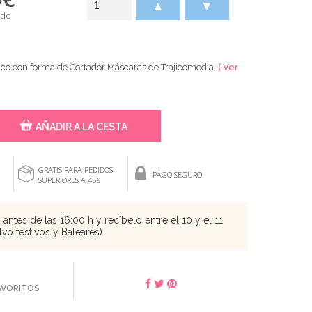
▲
▼
ido
ico con forma de Cortador Máscaras de Trajicomedia.
( Ver
AÑADIR A LA CESTA
GRATIS PARA PEDIDOS
PAGO SEGURO
SUPERIORES A 45€
antes de las 16:00 h y recíbelo entre el 10 y el 11
vo festivos y Baleares)
FAVORITOS