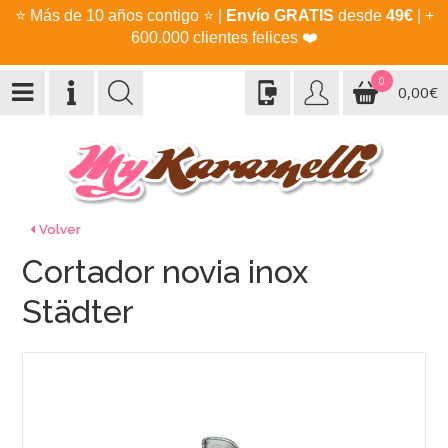
⭐
Más de 10 años contigo
⭐
|
Envío GRATIS
desde
49€
| +
600.000 clientes felices
❤️
0
0,00€
Volver
Cortador novia inox
Städter