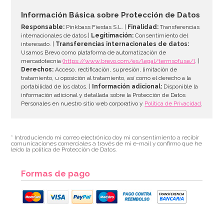
33,39€
37,95€
Información Básica sobre Protección de Datos
Responsable:
Pinkbass Fiestas S.L. |
Finalidad:
Transferencias
internacionales de datos |
Legitimación:
Consentimiento del
interesado. |
Transferencias internacionales de datos:
AÑADIR
Usamos Brevo como plataforma de automatización de
mercadotecnia
(https://www.brevo.com/es/legal/termsofuse/)
. |
Derechos:
Acceso, rectificación, supresión, limitación de
tratamiento, u oposición al tratamiento, así como el derecho a la
portabilidad de los datos. |
Información adicional:
Disponible la
información adicional y detallada sobre la Protección de Datos
Personales en nuestro sitio web corporativo y
Política de Privacidad
.
* Introduciendo mi correo electrónico doy mi consentimiento a recibir
comunicaciones comerciales a través de mi e-mail y confirmo que he
leído la política de Protección de Datos.
Formas de pago