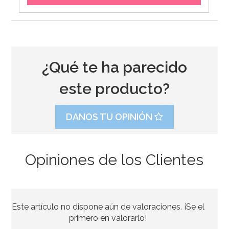
¿Qué te ha parecido
este producto?
DANOS TU OPINIÓN
Opiniones de los Clientes
Bombona de Helio para Globos Maxi
Este artículo no dispone aún de valoraciones. ¡Se el
54,55€
64,95€
primero en valorarlo!