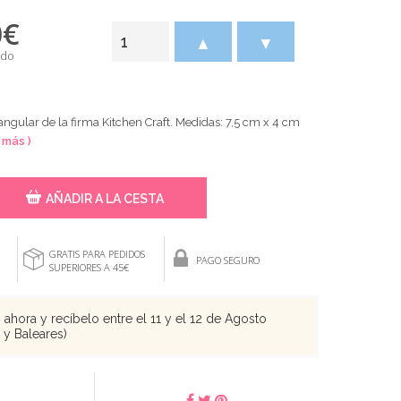
0
€
▲
▼
ido
ngular de la firma Kitchen Craft. Medidas: 7,5 cm x 4 cm
 más )
AÑADIR A LA CESTA
GRATIS PARA PEDIDOS
PAGO SEGURO
SUPERIORES A 45€
ahora y recíbelo entre el 11 y el 12 de Agosto
s y Baleares)