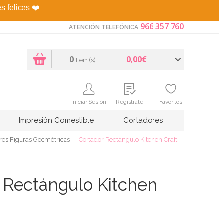
es felices
❤️
966 357 760
ATENCIÓN TELEFÓNICA
0
0,00€
Item(s)
Iniciar Sesión
Regístrate
Favoritos
Impresión Comestible
Cortadores
res Figuras Geométricas
Cortador Rectángulo Kitchen Craft
 Rectángulo Kitchen