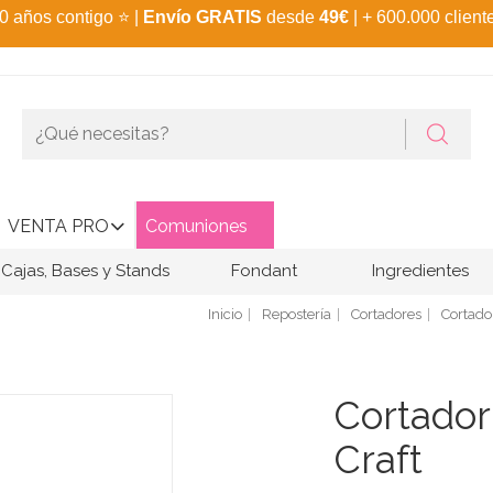
0 años contigo
⭐
|
Envío GRATIS
desde
49€
| + 600.000 client
VENTA PRO
Comuniones
Cajas, Bases y Stands
Fondant
Ingredientes
Inicio
Repostería
Cortadores
Cortado
Cortador
Craft