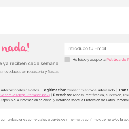
s nada!
He leído y acepto la
Política de 
ue ya reciben cada semana
as novedades en repostería y fiestas
s
 internacionales de datos |
Legitimación:
Consentimiento del interesado. |
Trans
evo.com/es/legal/termsofuse/)
. |
Derechos:
Acceso, rectificación, supresión, limi
isponible la información adicional y detallada sobre la Protección de Datos Persona
r comunicaciones comerciales a través de mi e-mail y confirmo que he leído la polí