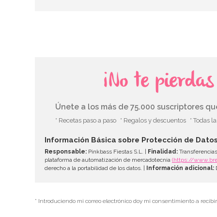
¡No te pierda
Únete a los más de 75.000 suscriptores q
* Recetas paso a paso
* Regalos y descuentos
* Todas l
Información Básica sobre Protección de Dato
Responsable:
Pinkbass Fiestas S.L. |
Finalidad:
Transferencias
plataforma de automatización de mercadotecnia
(https://www.br
derecho a la portabilidad de los datos. |
Información adicional:
D
* Introduciendo mi correo electrónico doy mi consentimiento a recibi