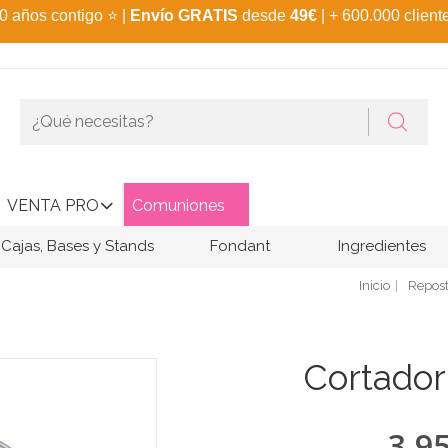
0 años contigo
⭐
|
Envío GRATIS
desde
49€
| + 600.000 client
VENTA PRO
Comuniones
Cajas, Bases y Stands
Fondant
Ingredientes
Inicio
Repost
Cortador
3,9