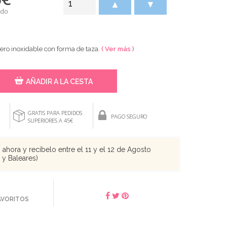
▲
▼
ido
cero inoxidable con forma de taza.
( Ver más )
AÑADIR A LA CESTA
GRATIS PARA PEDIDOS
PAGO SEGURO
SUPERIORES A 45€
ahora y recíbelo entre el 11 y el 12 de Agosto
s y Baleares)
FAVORITOS