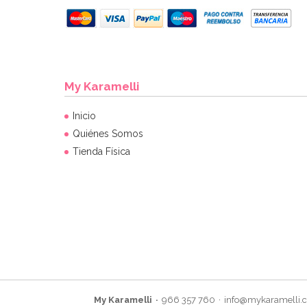
My Karamelli
Inicio
Quiénes Somos
Tienda Física
My Karamelli
966 357 760
info@mykaramelli.