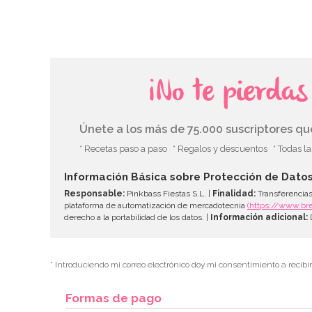
¡No te pierda
Únete a los más de 75.000 suscriptores q
* Recetas paso a paso
* Regalos y descuentos
* Todas l
Información Básica sobre Protección de Dato
Responsable:
Pinkbass Fiestas S.L. |
Finalidad:
Transferencias
plataforma de automatización de mercadotecnia
(https://www.br
derecho a la portabilidad de los datos. |
Información adicional:
D
* Introduciendo mi correo electrónico doy mi consentimiento a recibi
Formas de pago