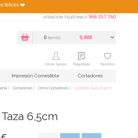
es felices
❤️
966 357 760
ATENCIÓN TELEFÓNICA
0
0,00€
Item(s)
Iniciar Sesión
Regístrate
Favoritos
Impresión Comestible
Cortadores
ería
Cortadores
Otros Cortadores
Cortador Taza 6,5cm
 Taza 6,5cm
5
€