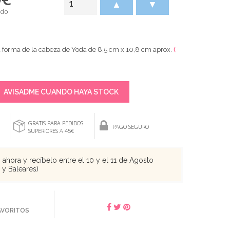
▲
▼
ido
a forma de la cabeza de Yoda de 8,5 cm x 10,8 cm aprox.
(
AVISADME CUANDO HAYA STOCK
GRATIS PARA PEDIDOS
PAGO SEGURO
SUPERIORES A 45€
ahora y recíbelo entre el 10 y el 11 de Agosto
s y Baleares)
FAVORITOS