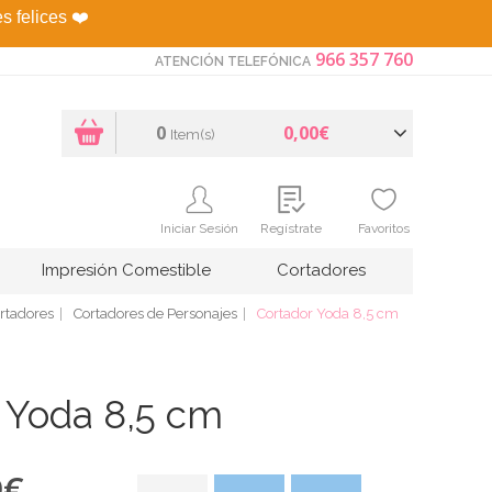
es felices
❤️
966 357 760
ATENCIÓN TELEFÓNICA
0
0,00€
Item(s)
Iniciar Sesión
Regístrate
Favoritos
Impresión Comestible
Cortadores
rtadores
Cortadores de Personajes
Cortador Yoda 8,5 cm
 Yoda 8,5 cm
9
€