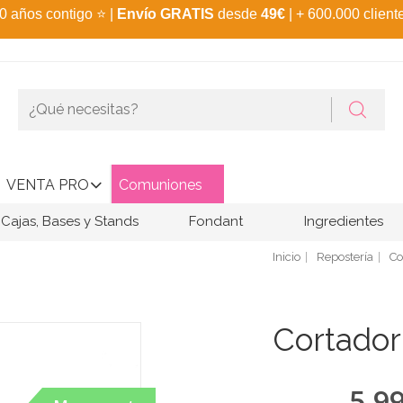
0 años contigo
⭐
|
Envío GRATIS
desde
49€
| + 600.000 client
VENTA PRO
Comuniones
Cajas, Bases y Stands
Fondant
Ingredientes
Inicio
Repostería
Co
Cortador
5,9