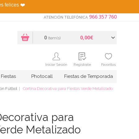
es felices
❤️
966 357 760
ATENCIÓN TELEFÓNICA
0
0,00€
Item(s)
Iniciar Sesión
Regístrate
Favoritos
Fiestas
Photocall
Fiestas de Temporada
ón Fútbol
Cortina Decorativa para Fiestas Verde Metalizado
Decorativa para
Verde Metalizado