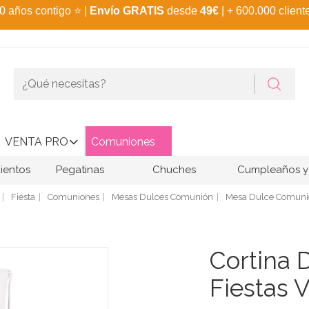
0 años contigo
⭐
|
Envío GRATIS
desde
49€
| + 600.000 client
VENTA PRO
Comuniones
ientos
Pegatinas
Chuches
Cumpleaños y 
Fiesta
Comuniones
Mesas Dulces Comunión
Mesa Dulce Comuni
Cortina 
Fiestas 