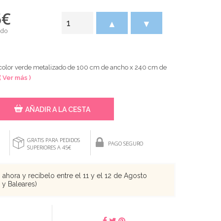
5
€
▲
▼
ido
 color verde metalizado de 100 cm de ancho x 240 cm de
( Ver más )
AÑADIR A LA CESTA
GRATIS PARA PEDIDOS
PAGO SEGURO
SUPERIORES A 45€
ahora y recíbelo entre el 11 y el 12 de Agosto
s y Baleares)