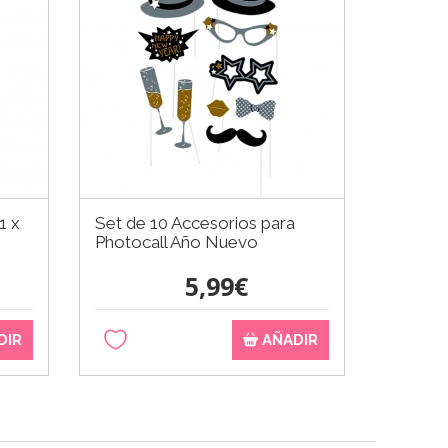
1 x
Set de 10 Accesorios para
Guirna
Photocall Año Nuevo
Christ
5,99€
DIR
AÑADIR