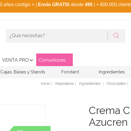
0 años contigo
⭐
|
Envío GRATIS
desde
49€
| + 600.000 client
VENTA PRO
Comuniones
Cajas, Bases y Stands
Fondant
Ingredientes
Inicio
Repostería
Ingredientes
Chocolates
Crema C
Azucren 