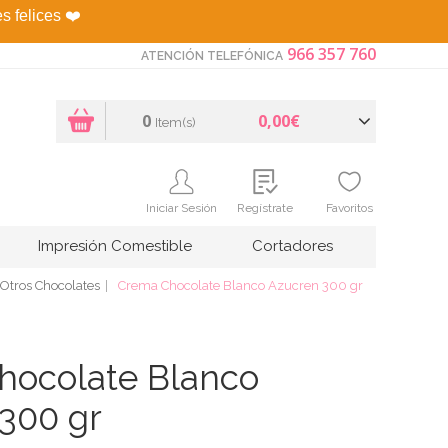
es felices
❤️
966 357 760
ATENCIÓN TELEFÓNICA
0
0,00€
Item(s)
Iniciar Sesión
Regístrate
Favoritos
Impresión Comestible
Cortadores
Otros Chocolates
Crema Chocolate Blanco Azucren 300 gr
hocolate Blanco
300 gr