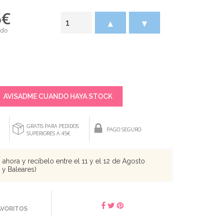
5
€
▲
▼
ido
AVISADME CUANDO HAYA STOCK
GRATIS PARA PEDIDOS
PAGO SEGURO
SUPERIORES A 45€
ahora y recíbelo entre el 11 y el 12 de Agosto
s y Baleares)
FAVORITOS