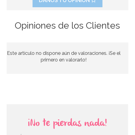
DANOS TU OPINIÓN
Opiniones de los Clientes
Bombona de Helio para Globos Maxi
Este artículo no dispone aún de valoraciones. ¡Se el
54,55€
64,95€
primero en valorarlo!
AÑADIR
¡No te pierdas nada!