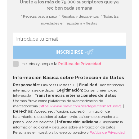
Únete a los más de 75.000 suscriptores que ya
reciben cada semana
* Recetas paso a paso
* Regalos y descuentos
* Todas las
novedades en repostería y fiestas
INSCRIBIRSE
Stand con Ondas Rosa para Tartas 27,5 cm
He leído y acepto la
Política de Privacidad
33,39€
37,95€
Información Básica sobre Protección de Datos
Responsable:
Pinkbass Fiestas S.L. |
Finalidad:
Transferencias
internacionales de datos |
Legitimación:
Consentimiento del
interesado. |
Transferencias internacionales de datos:
AÑADIR
Usamos Brevo como plataforma de automatización de
mercadotecnia
(https://www.brevo.com/es/legal/termsofuse/)
. |
Derechos:
Acceso, rectificación, supresión, limitación de
tratamiento, u oposición al tratamiento, así como el derecho a la
portabilidad de los datos. |
Información adicional:
Disponible la
información adicional y detallada sobre la Protección de Datos
Personales en nuestro sitio web corporativo y
Política de Privacidad
.