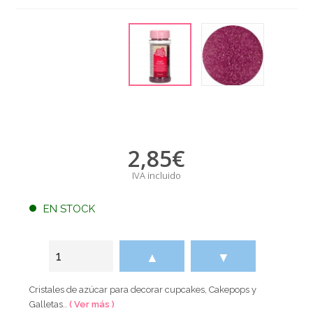
2,85
€
IVA incluido
EN STOCK
▲
▼
Cristales de azúcar para decorar cupcakes, Cakepops y
Galletas..
( Ver más )