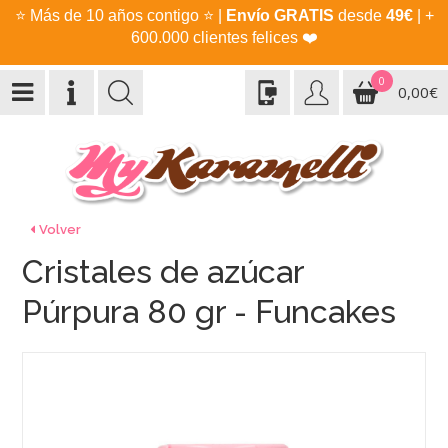
⭐
Más de 10 años contigo
⭐
|
Envío GRATIS
desde
49€
| +
600.000 clientes felices
❤️
0
0,00€
Volver
Cristales de azúcar
Púrpura 80 gr - Funcakes