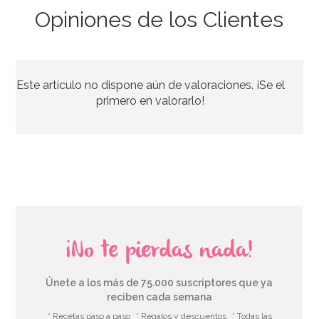
Opiniones de los Clientes
Cristales de Azúcar Azules
Este artículo no dispone aún de valoraciones. ¡Se el
2,85€
primero en valorarlo!
AÑADIR
¡No te pierdas nada!
Únete a los más de 75.000 suscriptores que ya
reciben cada semana
* Recetas paso a paso
* Regalos y descuentos
* Todas las