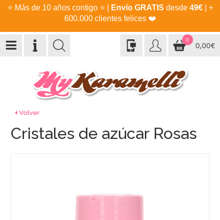
⭐
Más de 10 años contigo
⭐
|
Envío GRATIS
desde
49€
| +
600.000 clientes felices
❤️
0
0,00€
Volver
Cristales de azúcar Rosas