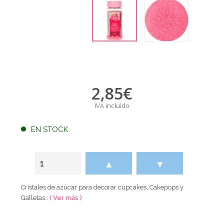
2,85
€
IVA incluido
EN STOCK
▲
▼
Cristales de azúcar para decorar cupcakes, Cakepops y
Galletas..
( Ver más )