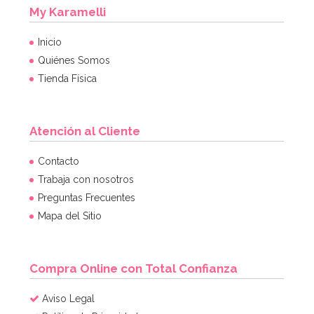
My Karamelli
Inicio
Quiénes Somos
Tienda Física
Atención al Cliente
Cristales de azúcar Amarillos 80 gr - Funcakes
Contacto
Trabaja con nosotros
Preguntas Frecuentes
2,85€
Mapa del Sitio
AÑADIR
Compra Online con Total Confianza
Aviso Legal