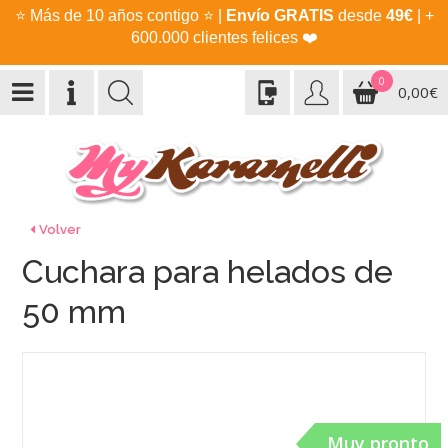
⭐
Más de 10 años contigo
⭐
|
Envío GRATIS
desde
49€
| +
600.000 clientes felices
❤️
0
0,00€
Volver
Cuchara para helados de
50 mm
Muy pronto