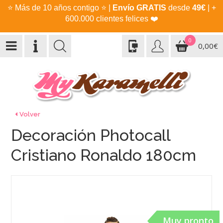
⭐
Más de 10 años contigo
⭐
|
Envío GRATIS
desde
49€
| +
600.000 clientes felices
❤️
0
0,00€
Volver
Decoración Photocall
Cristiano Ronaldo 180cm
Muy pronto