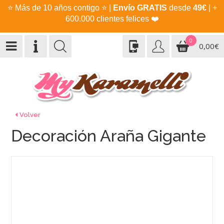
⭐
Más de 10 años contigo
⭐
|
Envío GRATIS
desde
49€
| +
600.000 clientes felices
❤️
0
0,00€
Volver
Decoración Araña Gigante