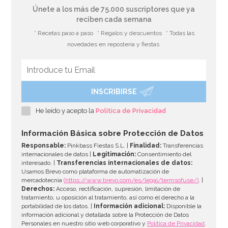
Únete a los más de 75.000 suscriptores que ya
reciben cada semana
* Recetas paso a paso
* Regalos y descuentos
* Todas las
novedades en repostería y fiestas
INSCRIBIRSE
Mantel de Plástico Telaraña
He leído y acepto la
Política de Privacidad
2,50€
Información Básica sobre Protección de Datos
Responsable:
Pinkbass Fiestas S.L. |
Finalidad:
Transferencias
internacionales de datos |
Legitimación:
Consentimiento del
interesado. |
Transferencias internacionales de datos:
AÑADIR
Usamos Brevo como plataforma de automatización de
mercadotecnia
(https://www.brevo.com/es/legal/termsofuse/)
. |
Derechos:
Acceso, rectificación, supresión, limitación de
tratamiento, u oposición al tratamiento, así como el derecho a la
portabilidad de los datos. |
Información adicional:
Disponible la
información adicional y detallada sobre la Protección de Datos
Personales en nuestro sitio web corporativo y
Política de Privacidad
.