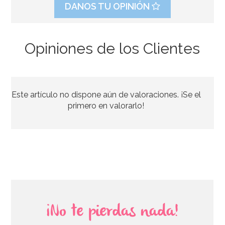
DANOS TU OPINIÓN
Opiniones de los Clientes
Globo Halloween Esqueleto Gigante 190cm
Este artículo no dispone aún de valoraciones. ¡Se el
36,95€
primero en valorarlo!
AÑADIR
¡No te pierdas nada!