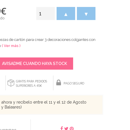
9
€
▲
▼
ido
zas de cartón para crear 3 decoraciones colgantes con
m
( Ver más )
AVISADME CUANDO HAYA STOCK
GRATIS PARA PEDIDOS
PAGO SEGURO
SUPERIORES A 45€
ahora y recíbelo entre el 11 y el 12 de Agosto
s y Baleares)