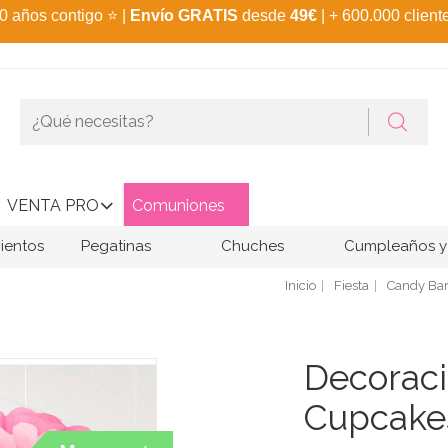
0 años contigo
⭐
|
Envío GRATIS
desde
49€
| + 600.000 client
VENTA PRO
Comuniones
ientos
Pegatinas
Chuches
Cumpleaños y 
Inicio
Fiesta
Candy Ba
Decoraci
Cupcake