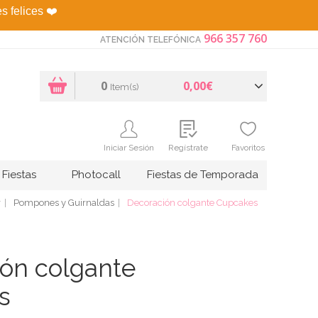
es felices
❤️
966 357 760
ATENCIÓN TELEFÓNICA
0
0,00€
Item(s)
Iniciar Sesión
Regístrate
Favoritos
Fiestas
Photocall
Fiestas de Temporada
r
Pompones y Guirnaldas
Decoración colgante Cupcakes
ón colgante
s