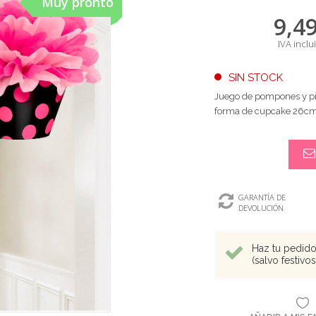
Muy pronto
9,4
IVA inclu
SIN STOCK
Juego de pompones y pie
forma de cupcake 26c
GARANTÍA DE
DEVOLUCIÓN
Haz tu pedido 
(salvo festivo