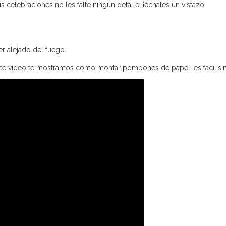
elebraciones no les falte ningún detalle, ¡échales un vistazo!
er alejado del fuego.
ste vídeo te mostramos cómo montar pompones de papel ¡es facilís