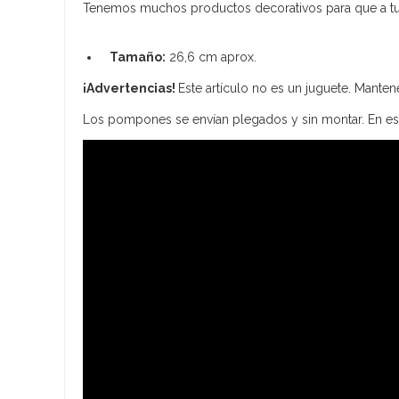
Tenemos muchos productos decorativos para que a tus c
Tamaño:
26,6 cm aprox.
¡Advertencias!
Este artículo no es un juguete. Manten
Los pompones se envían plegados y sin montar. En e