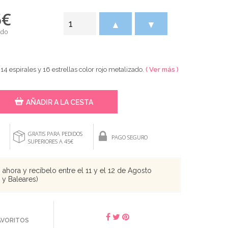
5
€
▲
▼
ido
 espirales y 16 estrellas color rojo metalizado.
( Ver más )
AÑADIR A LA CESTA
GRATIS PARA PEDIDOS
PAGO SEGURO
SUPERIORES A 45€
ahora y recíbelo entre el 11 y el 12 de Agosto
s y Baleares)
FAVORITOS