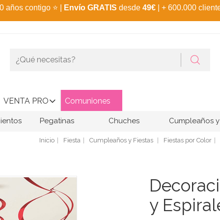
0 años contigo
⭐
|
Envío GRATIS
desde
49€
| + 600.000 client
VENTA PRO
Comuniones
ientos
Pegatinas
Chuches
Cumpleaños y 
Inicio
Fiesta
Cumpleaños y Fiestas
Fiestas por Color
Decoraci
y Espiral