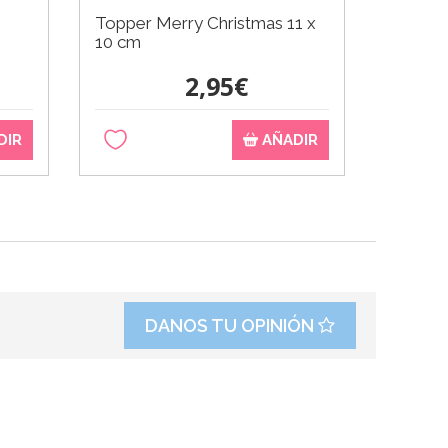
Topper Merry Christmas 11 x
Guirna
10 cm
Christ
2,95€
DIR
AÑADIR
DANOS TU OPINIÓN