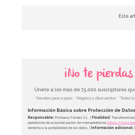
Este ar
¡No te pierda
Únete a los más de 75.000 suscriptores q
* Recetas paso a paso
* Regalos y descuentos
* Todas l
Información Básica sobre Protección de Dato
Responsable:
Pinkbass Fiestas S.L. |
Finalidad:
Transferencias
plataforma de automatización de mercadotecnia
(https://www.br
derecho a la portabilidad de los datos. |
Información adicional:
D