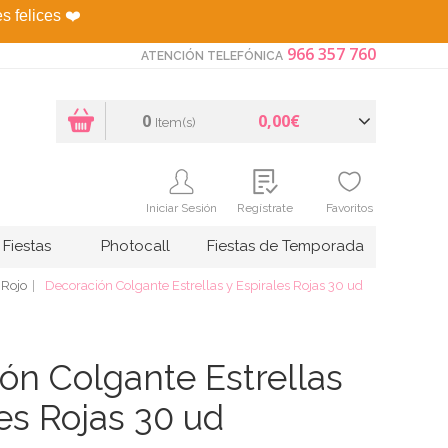
es felices
❤️
966 357 760
ATENCIÓN TELEFÓNICA
0
0,00€
Item(s)
Iniciar Sesión
Regístrate
Favoritos
Fiestas
Photocall
Fiestas de Temporada
Rojo
Decoración Colgante Estrellas y Espirales Rojas 30 ud
ón Colgante Estrellas
es Rojas 30 ud