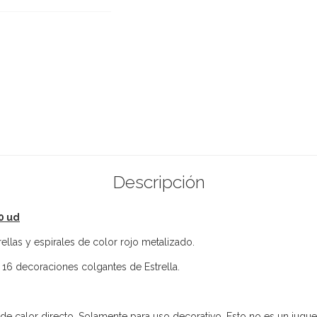
Descripción
0 ud
llas y espirales de color rojo metalizado.
y 16 decoraciones colgantes de Estrella.
 de calor directo. Solamente para uso decorativo. Esto no es un jugue