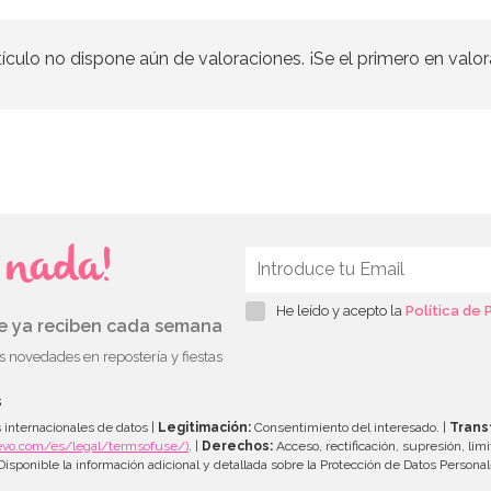
tículo no dispone aún de valoraciones. ¡Se el primero en valor
s nada!
He leído y acepto la
Política de 
ue ya reciben cada semana
as novedades en repostería y fiestas
s
 internacionales de datos |
Legitimación:
Consentimiento del interesado. |
Trans
evo.com/es/legal/termsofuse/)
. |
Derechos:
Acceso, rectificación, supresión, limi
isponible la información adicional y detallada sobre la Protección de Datos Persona