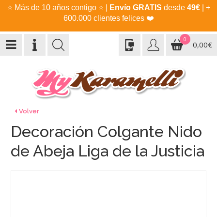
⭐
Más de 10 años contigo
⭐
|
Envío GRATIS
desde
49€
| +
600.000 clientes felices
❤️
0
0,00€
Volver
Decoración Colgante Nido
de Abeja Liga de la Justicia