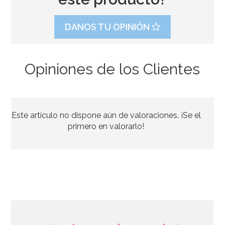
DANOS TU OPINIÓN
Opiniones de los Clientes
Photocall Hollywood 165cm
Este artículo no dispone aún de valoraciones. ¡Se el
7,95€
primero en valorarlo!
AÑADIR