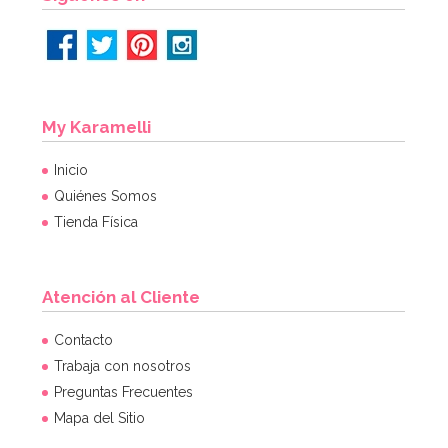
My Karamelli
Inicio
Quiénes Somos
Tienda Física
Atención al Cliente
Pack de 50 Globos Negro Metalizado
Contacto
Trabaja con nosotros
Preguntas Frecuentes
8,50€
Mapa del Sitio