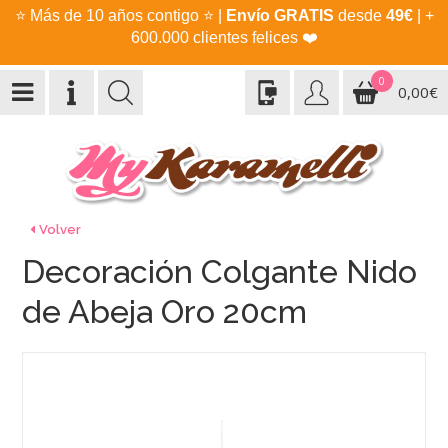
⭐
Más de 10 años contigo
⭐
|
Envío GRATIS
desde
49€
| +
600.000 clientes felices
❤️
0
0,00€
Volver
Decoración Colgante Nido
de Abeja Oro 20cm