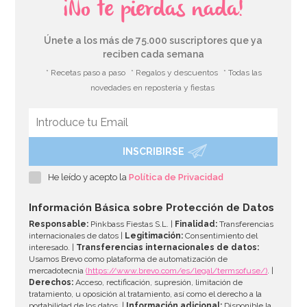
¡No te pierdas nada!
Únete a los más de 75.000 suscriptores que ya
reciben cada semana
* Recetas paso a paso
* Regalos y descuentos
* Todas las
novedades en repostería y fiestas
INSCRIBIRSE
Decoración Colgante Nido de Abeja Plata 20cm
He leído y acepto la
Política de Privacidad
3,50€
Información Básica sobre Protección de Datos
Responsable:
Pinkbass Fiestas S.L. |
Finalidad:
Transferencias
internacionales de datos |
Legitimación:
Consentimiento del
interesado. |
Transferencias internacionales de datos:
AÑADIR
Usamos Brevo como plataforma de automatización de
mercadotecnia
(https://www.brevo.com/es/legal/termsofuse/)
. |
Derechos:
Acceso, rectificación, supresión, limitación de
tratamiento, u oposición al tratamiento, así como el derecho a la
portabilidad de los datos. |
Información adicional:
Disponible la