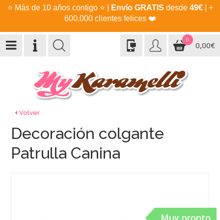
⭐
Más de 10 años contigo
⭐
|
Envío GRATIS
desde
49€
| +
600.000 clientes felices
❤️
0
0,00€
Volver
Decoración colgante
Patrulla Canina
Muy pronto