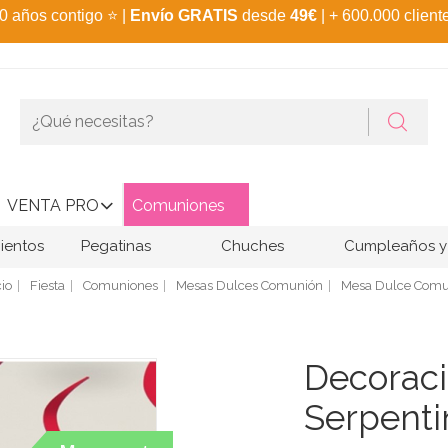
0 años contigo
⭐
|
Envío GRATIS
desde
49€
| + 600.000 client
VENTA PRO
Comuniones
ientos
Pegatinas
Chuches
Cumpleaños y 
cio
Fiesta
Comuniones
Mesas Dulces Comunión
Mesa Dulce Comu
Decoraci
Serpenti