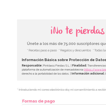
¡No te pierda
Únete a los más de 75.000 suscriptores q
* Recetas paso a paso
* Regalos y descuentos
* Todas l
Información Básica sobre Protección de Dato
Responsable:
Pinkbass Fiestas S.L. |
Finalidad:
Transferencias
plataforma de automatización de mercadotecnia
(https://www.br
derecho a la portabilidad de los datos. |
Información adicional:
D
* Introduciendo mi correo electrónico doy mi consentimiento a recibi
Formas de pago