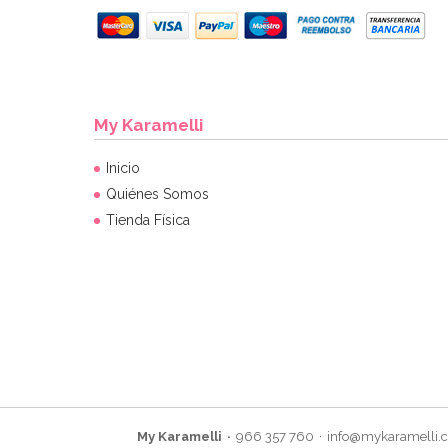
My Karamelli
Inicio
Quiénes Somos
Tienda Física
My Karamelli
966 357 760
info@mykaramelli.