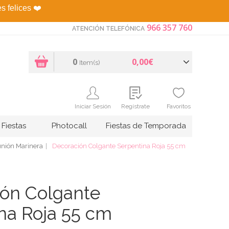
es felices
❤️
966 357 760
ATENCIÓN TELEFÓNICA
0
0,00€
Item(s)
Iniciar Sesión
Regístrate
Favoritos
Fiestas
Photocall
Fiestas de Temporada
nión Marinera
Decoración Colgante Serpentina Roja 55 cm
ón Colgante
na Roja 55 cm