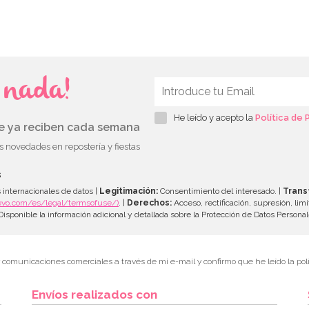
s nada!
He leído y acepto la
Política de 
ue ya reciben cada semana
as novedades en repostería y fiestas
s
 internacionales de datos |
Legitimación:
Consentimiento del interesado. |
Trans
evo.com/es/legal/termsofuse/)
. |
Derechos:
Acceso, rectificación, supresión, limi
isponible la información adicional y detallada sobre la Protección de Datos Persona
r comunicaciones comerciales a través de mi e-mail y confirmo que he leído la polí
Envíos realizados con