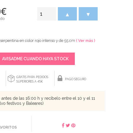
0
€
▲
▼
ido
serpentina en color rojo intenso y de 55 cm
( Ver más )
AVISADME CUANDO HAYA STOCK
GRATIS PARA PEDIDOS
PAGO SEGURO
SUPERIORES A 45€
antes de las 16:00 h y recíbelo entre el 10 y el 11
vo festivos y Baleares)
FAVORITOS