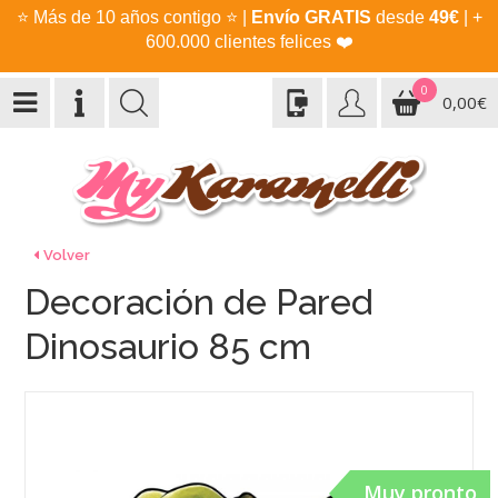
⭐
Más de 10 años contigo
⭐
|
Envío GRATIS
desde
49€
| +
600.000 clientes felices
❤️
0
0,00€
Volver
Decoración de Pared
Dinosaurio 85 cm
Muy pronto