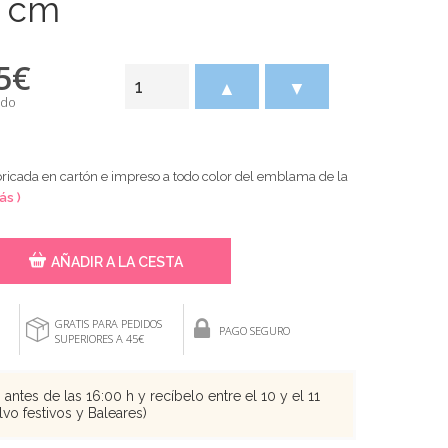
 cm​
5
€
▲
▼
ido
ricada en cartón e impreso a todo color del emblama de la
ás )
AÑADIR A LA CESTA
GRATIS PARA PEDIDOS
PAGO SEGURO
SUPERIORES A 45€
antes de las 16:00 h y recíbelo entre el 10 y el 11
vo festivos y Baleares)