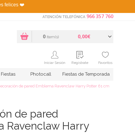
es felices
❤️
966 357 760
ATENCIÓN TELEFÓNICA
0
0,00€
Item(s)
Iniciar Sesión
Regístrate
Favoritos
Fiestas
Photocall
Fiestas de Temporada
ecoración de pared Emblema Ravenclaw Harry Potter 61 cm​
ón de pared
 Ravenclaw Harry