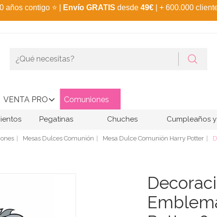
0 años contigo
⭐
|
Envío GRATIS
desde
49€
| + 600.000 client
VENTA PRO
Comuniones
ientos
Pegatinas
Chuches
Cumpleaños y 
ones
Mesas Dulces Comunión
Mesa Dulce Comunión Harry Potter
D
Decoraci
Emblema