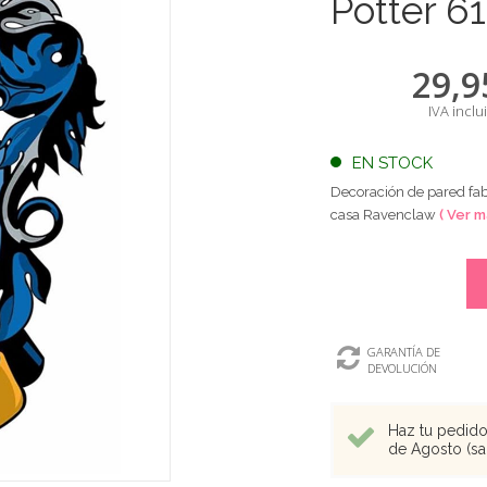
Potter 61
29,9
IVA inclu
EN STOCK
Decoración de pared fab
casa Ravenclaw
( Ver m
GARANTÍA DE
DEVOLUCIÓN
Haz tu pedido 
de Agosto (sal